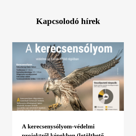
Kapcsolodó hírek
A kerecsenysólyom-védelmi
projektről képekben (letölthető