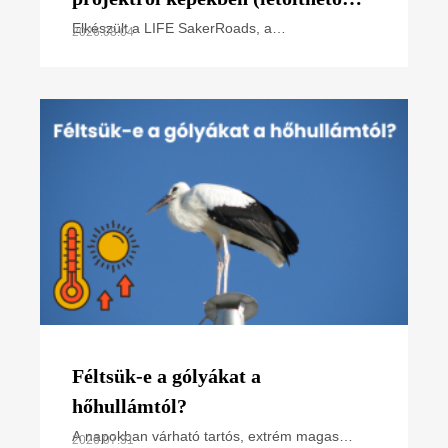
poszter)
Elkészült a LIFE SakerRoads, a
2026.08.04
kerecsensólyom-védelme az Észak-alföldi
régióban projektünk főbb tevékenységeit
összefoglaló poszterünk, melyet
Féltsük-e a gólyákat a
hőhullámtól?
A napokban várható tartós, extrém magas
2026.07.31