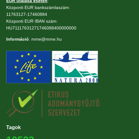
EUR utalása esetén
:
Központi EUR bankszámlaszám:
11763127-17460884
Központi EUR IBAN szám:
HU71117631271746088400000000
Információ
: mme@mme.hu
Tagok