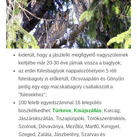
kiderült, hogy a jásztelki megfigyelő nagyszüleinek
kertjébe már 20-30 éve járnak vissza a baglyok;
az erdei fülesbaglyok nappalozóhelyein 5 réti
fülesbagoly is előkerült, Olcsvaapátin és Gönyűn
pedig egy-egy macskabagoly csatlakozott a
"fülesekhez";
100 feletti egyedszámmal 16 település
büszkélkedhet:
Túrkeve, Kisújszállás
, Karcag,
Jászárokszállás, Tiszapüspöki, Törökszentmiklós,
Szolnok, Dévaványa, Mezőtúr, Martfű, Kengyel,
Szeged, Zaláta, Jászberény, Szarvas és