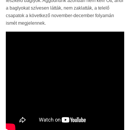
fészkelő baglyok. Aggódnunk azonban nem kell! Ott, ahol
a baglyokat szívesen látták, nem zaklatták, a telelő
csapatok a következő november-december folyamán
ismét megjelennek.