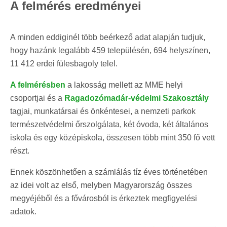
A felmérés eredményei
A minden eddiginél több beérkező adat alapján tudjuk,
hogy hazánk legalább 459 településén, 694 helyszínen,
11 412 erdei fülesbagoly telel.
A felmérésben
a lakosság mellett az MME helyi
csoportjai és a
Ragadozómadár-védelmi Szakosztály
tagjai, munkatársai és önkéntesei, a nemzeti parkok
természetvédelmi őrszolgálata, két óvoda, két általános
iskola és egy középiskola, összesen több mint 350 fő vett
részt.
Ennek köszönhetően a számlálás tíz éves történetében
az idei volt az első, melyben Magyarország összes
megyéjéből és a fővárosból is érkeztek megfigyelési
adatok.