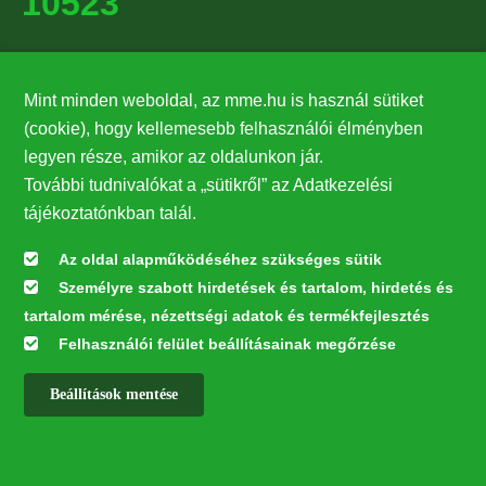
10523
Támogatók
Mint minden weboldal, az mme.hu is használ sütiket
27224
(cookie), hogy kellemesebb felhasználói élményben
legyen része, amikor az oldalunkon jár.
Hírlevél feliratkozás
További tudnivalókat a „sütikről” az Adatkezelési
Értesüljön elsőként legfrissebb híreinkről, eseményeinkről!
tájékoztatónkban talál.
Az oldal alapműködéséhez szükséges sütik
Személyre szabott hirdetések és tartalom, hirdetés és
Feliratkozás
tartalom mérése, nézettségi adatok és termékfejlesztés
Felhasználói felület beállításainak megőrzése
Beállítások mentése
Az oldal kialakítása a LIFE20 NGO4GD/HU/000037 „Közösen a
természetért” elnevezésű program keretében az Európai Bizottság LIFE
alapja támogatásában valósult meg.
✕
Minden jog fenntartva © 2026