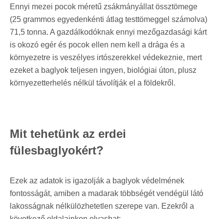
Ennyi mezei pocok méretű zsákmányállat össztömege
(25 grammos egyedenkénti átlag testtömeggel számolva)
71,5 tonna. A gazdálkodóknak ennyi mezőgazdasági kárt
is okozó egér és pocok ellen nem kell a drága és a
környezetre is veszélyes irtószerekkel védekeznie, mert
ezeket a baglyok teljesen ingyen, biológiai úton, plusz
környezetterhelés nélkül távolítják el a földekről.
Mit tehetünk az erdei
fülesbaglyokért?
Ezek az adatok is igazolják a baglyok védelmének
fontosságát, amiben a madarak többségét vendégül látó
lakosságnak nélkülözhetetlen szerepe van. Ezekről a
következő oldalainkon olvashat: