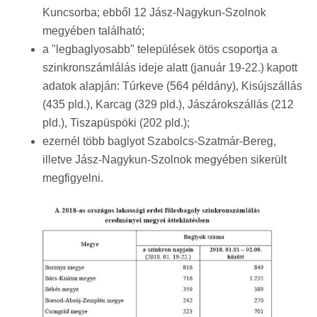
Kuncsorba; ebből 12 Jász-Nagykun-Szolnok
megyében található;
a "legbaglyosabb" települések ötös csoportja a
szinkronszámlálás ideje alatt (január 19-22.) kapott
adatok alapján: Túrkeve (564 példány), Kisújszállás
(435 pld.), Karcag (329 pld.), Jászárokszállás (212
pld.), Tiszapüspöki (202 pld.);
ezernél több baglyot Szabolcs-Szatmár-Bereg,
illetve Jász-Nagykun-Szolnok megyében sikerült
megfigyelni.