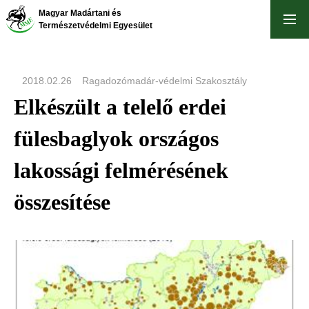
Ugrás
Magyar Madártani és
a
Természetvédelmi Egyesület
tartalomra
2018.02.26
Ragadozómadár-védelmi Szakosztály
Elkészült a telelő erdei
fülesbaglyok országos
lakossági felmérésének
összesítése