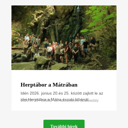
(MME) képviselői nemrég az MME
Herptábor a Mátrában
Idén 2026. június 20.és 25. között zajlott le az
idei Herptábor a Mátra északi lábánál
2026.07.23 • Kétéltű- és Hüllővédelmi Szakosztály
Parádfürdőn és környékén. A környék szinte
minden kétéltű- és
További hírek