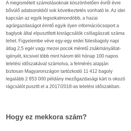
A megismételt számolásoknak köszönhetően évről évre
bővülő adatsorokból sok következtetés vonható le. Az idei
kapcsán az egyik legsokatmondóbb, a hazai
agrárgazdaságot érintő egyik ilyen információcsoport a
baglyok által elpusztított kisrágcsálók csillagászati száma
lehet. Figyelembe véve egy-egy erdei fülesbagoly napi
átlag 2,5 egér vagy mezei pocok méretű zsákmányállat-
igényét, kicsivel több mint három téli hónap 100 napos
telelési időszakával számolva, a felmérés alapján
biztosan Magyarországon tartózkodó 11 412 bagoly
legalább 2 853 000 példány mezőgazdasági kárt is okozó
rágcsálót pusztít el a 2017/2018-as telelési időszakban.
Hogy ez mekkora szám?