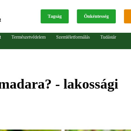
Tagság
Önkéntesség
t
Top
t
Természetvédelem
Szemléletformálás
Tudástár
menu
madara? - lakossági