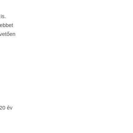
is.
sebbet
övetően
020 év