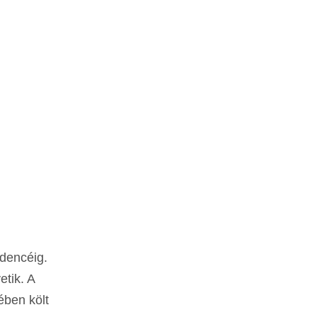
edencéig.
etik. A
ében költ