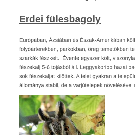
Erdei fülesbagoly
Európában, Ázsiában és Észak-Amerikában költ. N
folyóárterekben, parkokban, öreg temetőkben tele
szarkák fészkeit. Évente egyszer költ, viszonyl
fészekalj 5-6 tojásból áll. Leggyakoribb hazai b
sok fészekaljat kilőttek. A telet gyakran a tele
állománya stabil, de a varjútelepek növelésével 