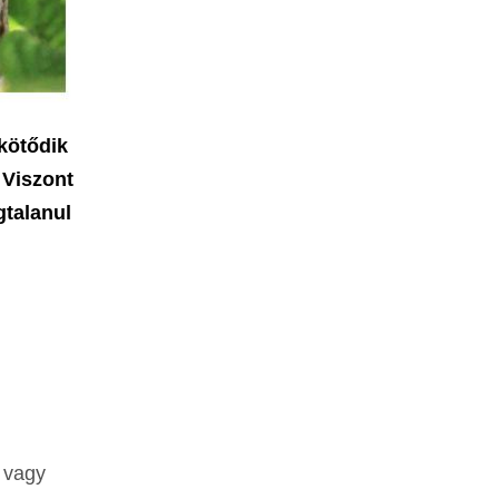
kötődik
 Viszont
gtalanul
 vagy