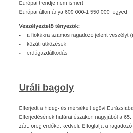
Európai trendje nem ismert
Európai állománya 609 000-1 550 000 egyed
Veszélyeztető tényezők:
- a fiókákra számos ragadozó jelent veszélyt (r
- közúti ütközések
- erdőgazdálkodás
Uráli bagoly
Elterjedt a hideg- és mérsékelt égövi Eurázsiá
Elterjedésének határai északon nagyjából a 65. s
zárt, öreg erdőket kedveli. Elfoglalja a ragadozó