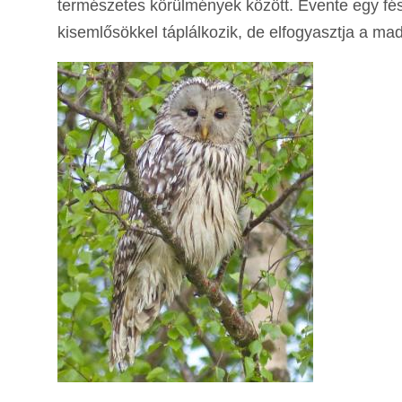
természetes körülmények között. Évente egy fész
kisemlősökkel táplálkozik, de elfogyasztja a mad