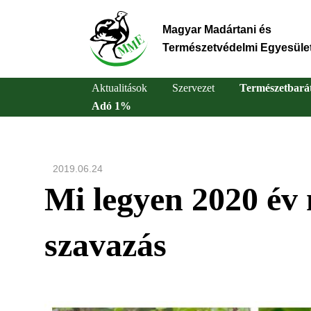
Ugrás
a
Magyar Madártani és
tartalomra
Természetvédelmi Egyesüle
Aktualitások
Szervezet
Természetbará
Adó 1%
Main
navigation
2019.06.24
Mi legyen 2020 év 
szavazás