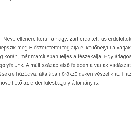
eve ellenére kerüli a nagy, zárt erdőket, kis erdőfolto
pszik meg Előszeretettel foglalja el költőhelyül a varjak
ag korán, már márciusban teljes a fészekalja. Egy átlago
agolyfajunk. A múlt század első felében a varjak vadásza
pülésekre húzódva, általában örökzöldeken vészelik át. Haz
növelhető az erdei fülesbagoly állomány is.