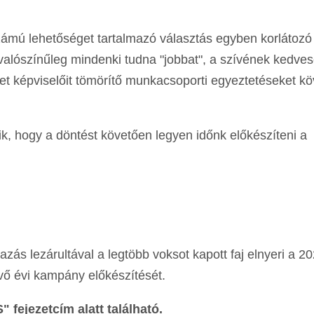
ámú lehetőséget tartalmazó választás egyben korlátozó 
 valószínűleg mindenki tudna "jobbat", a szívének kedve
let képviselőit tömörítő munkacsoporti egyeztetéseket k
k, hogy a döntést követően legyen időnk előkészíteni a
vazás lezárultával a legtöbb voksot kapott faj elnyeri a 2
vő évi kampány előkészítését.
 fejezetcím alatt található.