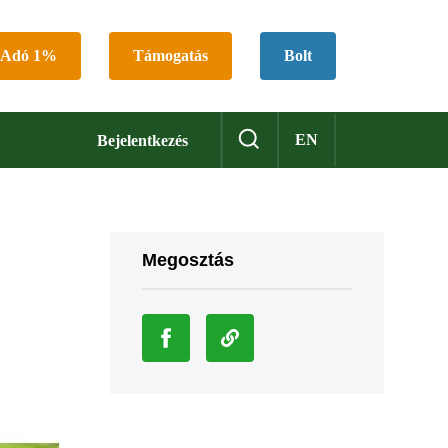
Adó 1%
Támogatás
Bolt
EN
Bejelentkezés
Megosztás