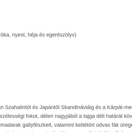
óka, nyest, héja és egerészölyv)
ban Szahalintól és Japántól Skandináviáig és a Kárpát-m
zélességi fokot, délen nagyjából a tajga déli határát köv
 madarak gallyfészkeit, valamint kettétört odvas fák üreg