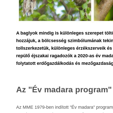
A baglyok mindig is különleges szerepet töl
hozzájuk, a bölcsesség szimbólumának tekint
tollszerkezetük, különleges érzékszerveik és
repülő éjszakai ragadozók a 2020-as év mada
folytatott erdőgazdálkodás és mezőgazdaság
Az "Év madara program"
Az MME 1979-ben indított "Év madara" programjá