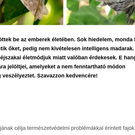
töttek be az emberek életében. Sok hiedelem, monda 
ik őket, pedig nem kivételesen intelligens madarak.
 éjszakai életmódjuk miatt valóban érdekesek. E han
ra jelöltjei, amelyeket a nem fenntartható módon
 veszélyeztet. Szavazzon kedvencére!
nak célja természetvédelmi problémákkal érintett fajok