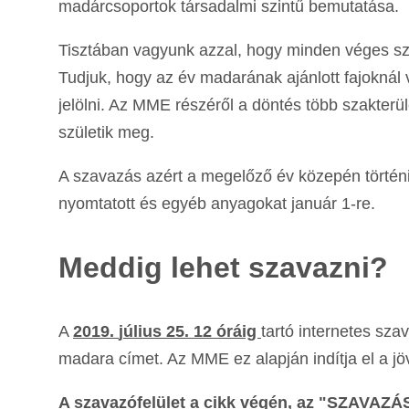
madárcsoportok társadalmi szintű bemutatása.
Tisztában vagyunk azzal, hogy minden véges sz
Tudjuk, hogy az év madarának ajánlott fajoknál
jelölni. Az MME részéről a döntés több szakterü
születik meg.
A szavazás azért a megelőző év közepén történi
nyomtatott és egyéb anyagokat január 1-re.
Meddig lehet szavazni?
A
2019.
j
úlius 25. 12 óráig
tartó internetes sza
madara címet. Az MME ez alapján indítja el a jö
A szavazófelület a cikk végén, az "SZAVAZÁS"