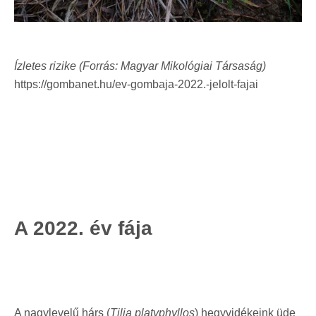
Ízletes rizike (Forrás: Magyar Mikológiai Társaság)
https://gombanet.hu/ev-gombaja-2022.-jelolt-fajai
A 2022. év fája
A nagylevelű hárs (
Tilia platyphyllos
) hegyvidékeink üde