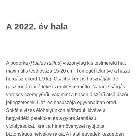
A 2022. év hala
A bodorka (
Rutilus rutilus
) viszonylag kis testméretű hal,
maximális testhossza 15-20 cm. Tömegét tekintve a hazai
horgászrekord 1,9 kg. Csalihalként is használják, de
gasztronómiai értéke is említésre méltó. Narancssárgás-
vöröses szemgyűrűi, valamint a hasonló színű alsó úszói
jellegzetesek. Hát- és hasúszója egyvonalban ered.
Sokféle vizes élőhelyünkön előfordul, kivéve a
hegyvidéki patakokat és a gyors áramlású
vízfolyásokat. Ikráit a
hínárnövényzet nyújtotta
biztonságos helyekre rakja. A fiatal egyedek kezdetben