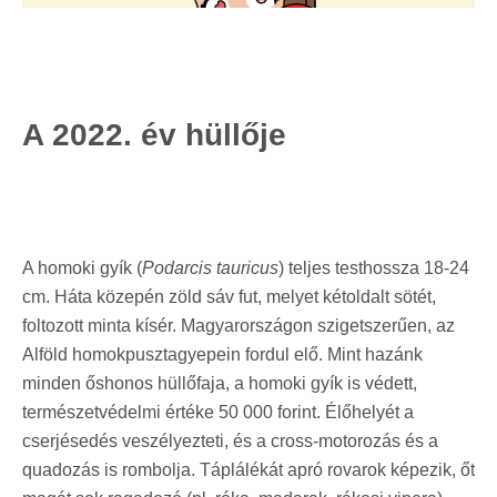
A 2022. év hüllője
A homoki gyík (
Podarcis tauricus
) teljes testhossza 18-24
cm. Háta közepén zöld sáv fut, melyet kétoldalt sötét,
foltozott minta kísér. Magyarországon szigetszerűen, az
Alföld homokpusztagyepein fordul elő. Mint hazánk
minden őshonos hüllőfaja, a homoki gyík is védett,
természetvédelmi értéke 50 000 forint. Élőhelyét a
cserjésedés veszélyezteti, és a cross-motorozás és a
quadozás is rombolja. Táplálékát apró rovarok képezik, őt