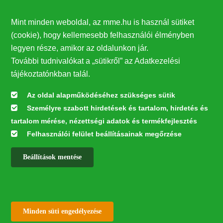
Támogatók
Mint minden weboldal, az mme.hu is használ sütiket
27224
(cookie), hogy kellemesebb felhasználói élményben
legyen része, amikor az oldalunkon jár.
Hírlevél feliratkozás
További tudnivalókat a „sütikről” az Adatkezelési
Értesüljön elsőként legfrissebb híreinkről, eseményeinkről!
tájékoztatónkban talál.
Az oldal alapműködéséhez szükséges sütik
Személyre szabott hirdetések és tartalom, hirdetés és
Feliratkozás
tartalom mérése, nézettségi adatok és termékfejlesztés
Felhasználói felület beállításainak megőrzése
Beállítások mentése
Az oldal kialakítása a LIFE20 NGO4GD/HU/000037 „Közösen a
természetért” elnevezésű program keretében az Európai Bizottság LIFE
alapja támogatásában valósult meg.
✕
Minden jog fenntartva © 2026
Withdraw consent
Minden süti engedélyezése