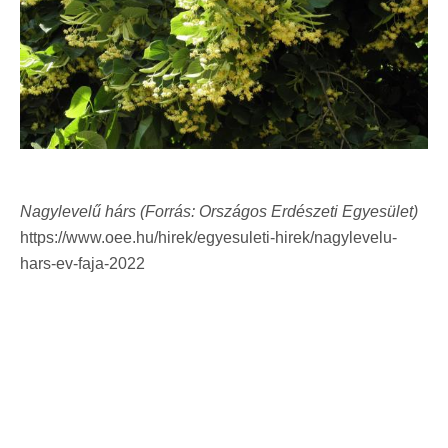
Nagylevelű hárs (Forrás: Országos Erdészeti Egyesület)
https://www.oee.hu/hirek/egyesuleti-hirek/nagylevelu-
hars-ev-faja-2022