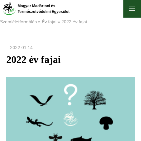
Ugrás
Magyar Madártani és
a
Természetvédelmi Egyesület
tartalomra
Szemléletformálás
Év fajai
2022 év fajai
Morzsa
2022.01.14
2022 év fajai