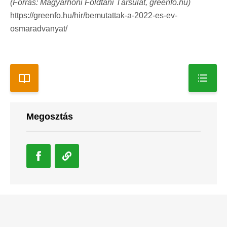
(Forrás: Magyarhoni Földtani Társulat, greenfo.hu)
https://greenfo.hu/hir/bemutattak-a-2022-es-ev-
osmaradvanyat/
Megosztás