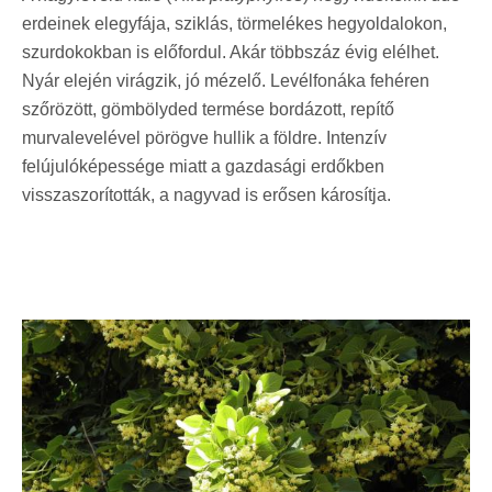
erdeinek elegyfája, sziklás, törmelékes hegyoldalokon,
szurdokokban is előfordul. Akár többszáz évig elélhet.
Nyár elején virágzik, j
ó mézelő.
Levélfonáka fehéren
szőrözött, gömbölyded termése bordázott, repítő
murvalevelével pörögve hullik a földre. Intenzív
felújulóképessége miatt a gazdasági erdőkben
visszaszorították, a nagyvad is erősen károsítja.