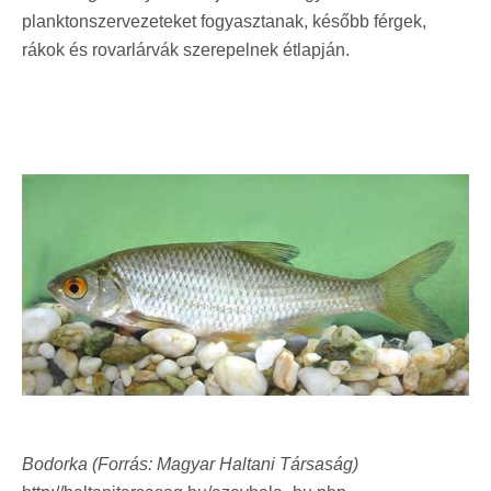
planktonszervezeteket fogyasztanak, később férgek,
rákok és rovarlárvák szerepelnek étlapján.
Bodorka (Forrás: Magyar Haltani Társaság)