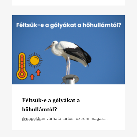
kerecsensólyom-védelme az Észak-alföldi
régióban projektünk főbb tevékenységeit
összefoglaló poszterünk, melyet
Féltsük-e a gólyákat a
hőhullámtól?
A napokban várható tartós, extrém magas
2026.07.31
hőmérséklet miatt hőségriasztás van
érvényben. Hogyan hat ez a madarakra,