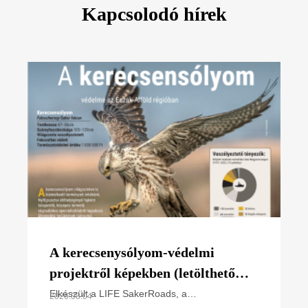
Kapcsolodó hírek
A kerecsenysólyom-védelmi
projektről képekben (letölthető
poszter)
Elkészült a LIFE SakerRoads, a
2026.08.04