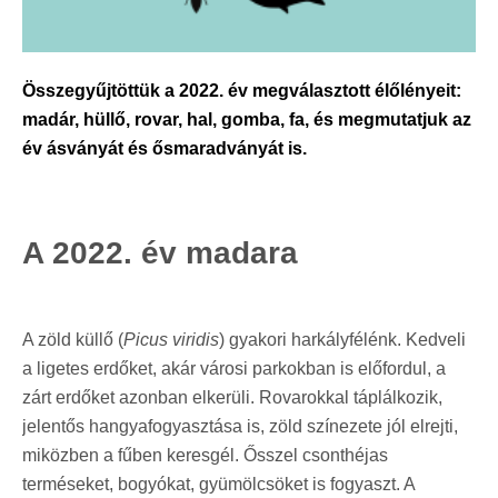
Összegyűjtöttük a 2022. év megválasztott élőlényeit:
madár, hüllő, rovar, hal, gomba, fa, és megmutatjuk az
év ásványát és ősmaradványát is.
A 2022. év madara
A zöld küllő (
Picus viridis
) gyakori harkályfélénk. Kedveli
a ligetes erdőket, akár városi parkokban is előfordul, a
zárt erdőket azonban elkerüli. Rovarokkal táplálkozik,
jelentős hangyafogyasztása is, zöld színezete jól elrejti,
miközben a fűben keresgél. Ősszel csonthéjas
terméseket, bogyókat, gyümölcsöket is fogyaszt.
A