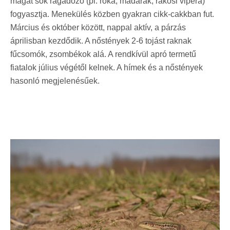
magát sok ragadozó (pl. róka, madarak, rákosi vipera)
fogyasztja. Menekülés közben gyakran cikk-cakkban fut.
Március és október között, nappal aktív, a párzás
áprilisban kezdődik. A nőstények 2-6 tojást raknak
fűcsomók, zsombékok alá. A rendkívül apró termetű
fiatalok július végétől kelnek. A hímek és a nőstények
hasonló megjelenésűek.