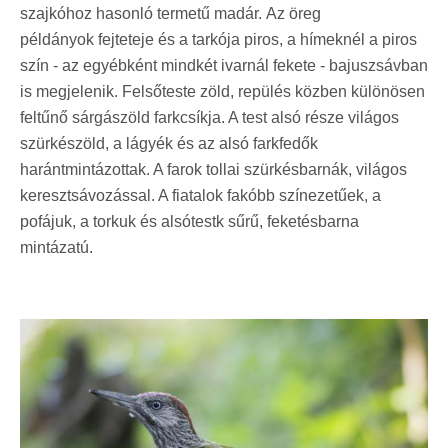
s
zajkóhoz hasonló termetű madár
.
Az öreg
példányok fejteteje és a tarkója piros, a hímeknél a piros
szín - az egyébként mindkét ivarnál fekete - bajuszsávban
is megjelenik. Felsőteste zöld, repülés közben különösen
feltűnő sárgászöld farkcsíkja. A test alsó része világos
szürkészöld, a lágyék és az alsó farkfedők
harántmintázottak. A farok tollai szürkésbarnák, világos
keresztsávozással. A fiatalok fakóbb színezetűek, a
pofájuk, a torkuk és alsótestk sűrű, feketésbarna
mintázatú.