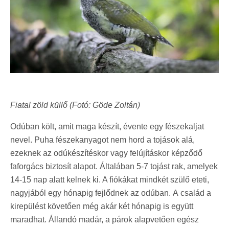
Fiatal zöld küllő (Fotó: Göde Zoltán)
Odúban költ, amit maga készít, évente egy fészekaljat
nevel. Puha fészekanyagot nem hord a tojások alá,
ezeknek az odúkészítéskor vagy felújításkor képződő
faforgács biztosít alapot. Általában 5-7 tojást rak, amelyek
14-15 nap alatt kelnek ki. A fiókákat mindkét szülő eteti,
nagyjából egy hónapig fejlődnek az odúban. A család a
kirepülést követően még akár két hónapig is együtt
maradhat. Állandó madár, a párok alapvetően egész