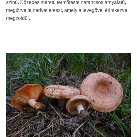
színű. Közepes méretű termőteste narancsos árnyalatú,
megtörve tejnedvet ereszt, amely a levegővel érintkezve
megzöldül.