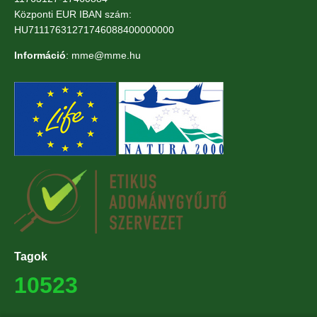
Központi EUR IBAN szám:
HU71117631271746088400000000
Információ
: mme@mme.hu
Tagok
10523