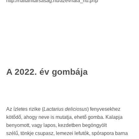
http://haltanitarsasag.hu/azevhala_hu.php
A 2022. év gombája
Az ízletes rizike (
Lactarius deliciosus
) fenyvesekhez
kötődő, ahogy neve is mutatja, ehető gomba. Kalapja
benyomott, vagy lapos,
kezdetben begöngyölt
szélű,
tönkje csupasz, lemezei lefutók, spórapora barna