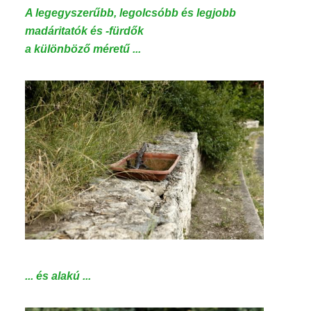
A legegyszerűbb,
legolcsóbb
és
legjobb
madáritatók és -fürdők
a különböző méretű ...
... és alakú ...