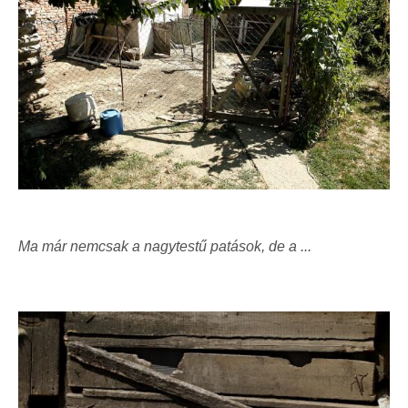
Ma már nemcsak a nagytestű patások, de a ...