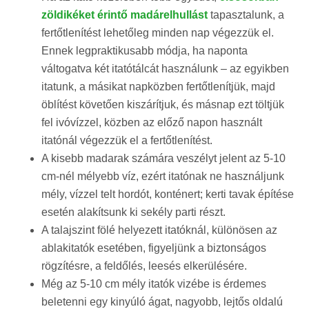
zöldikéket érintő madárelhullást
tapasztalunk, a
fertőtlenítést lehetőleg minden nap végezzük el.
Ennek legpraktikusabb módja, ha naponta
váltogatva két itatótálcát használunk – az egyikben
itatunk, a másikat napközben fertőtlenítjük, majd
öblítést követően kiszárítjuk, és másnap ezt töltjük
fel ivóvízzel, közben az előző napon használt
itatónál végezzük el a fertőtlenítést.
A kisebb madarak számára veszélyt jelent az 5-10
cm-nél mélyebb víz, ezért itatónak ne használjunk
mély, vízzel telt hordót, konténert; kerti tavak építése
esetén alakítsunk ki sekély parti részt.
A talajszint fölé helyezett itatóknál, különösen az
ablakitatók esetében, figyeljünk a biztonságos
rögzítésre, a feldőlés, leesés elkerülésére.
Még az 5-10 cm mély itatók vizébe is érdemes
beletenni egy kinyúló ágat, nagyobb, lejtős oldalú