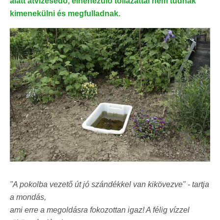
alatt átvizesedő, elnehezülő tollazattal nem tudnak
kimenekülni és megfulladnak.
"A pokolba vezető út jó szándékkel van kikövezve" - tartja
a mondás,
ami erre a megoldásra fokozottan igaz! A félig vízzel