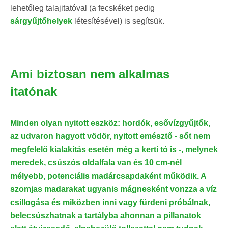
lehetőleg talajitatóval (a fecskéket pedig
sárgyűjtőhelyek
létesítésével) is segítsük.
Ami biztosan nem alkalmas
itatónak
Minden olyan nyitott eszköz: hordók, esővízgyűjtők,
az udvaron hagyott vödör, nyitott emésztő - sőt nem
megfelelő kialakítás esetén még a kerti tó is -, melynek
meredek, csúszós oldalfala van és 10 cm-nél
mélyebb, potenciális madárcsapdaként működik. A
szomjas madarakat ugyanis mágnesként vonzza a víz
csillogása és miközben inni vagy fürdeni próbálnak,
belecsúszhatnak a tartályba ahonnan a pillanatok