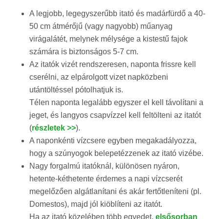
A legjobb, legegyszerűbb itató és madárfürdő a 40-
50 cm átmérőjű (vagy nagyobb) műanyag
virágalátét, melynek mélysége a kistestű fajok
számára is biztonságos 5-7 cm.
Az itatók vizét rendszeresen, naponta frissre kell
cserélni, az elpárolgott vizet napközbeni
utántöltéssel pótolhatjuk is.
Télen naponta legalább egyszer el kell távolítani a
jeget, és langyos csapvízzel kell feltölteni az itatót
(
részletek >>
).
A naponkénti vízcsere egyben megakadályozza,
hogy a szúnyogok belepetézzenek az itató vizébe.
Nagy forgalmú itatóknál, különösen nyáron,
hetente-kéthetente érdemes a napi vízcserét
megelőzően algátlanítani és akár fertőtleníteni (pl.
Domestos), majd jól kiöblíteni az itatót.
Ha az itató közelében több egyedet,
elsősorban