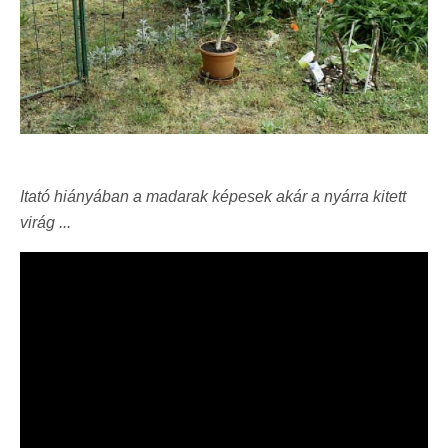
Itató hiányában a madarak képesek akár a nyárra kitett
virág ...