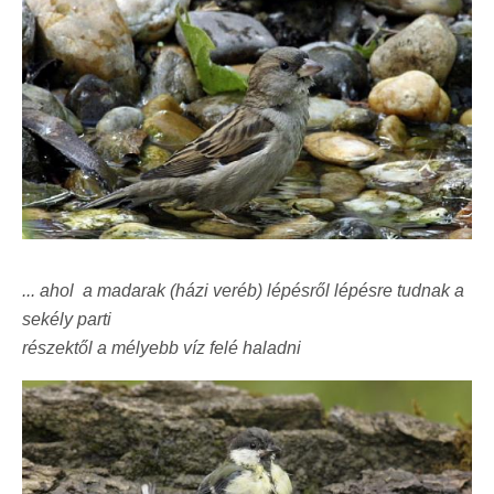
... ahol a madarak (házi veréb) lépésről lépésre tudnak a
sekély parti
részektől a mélyebb víz felé haladni