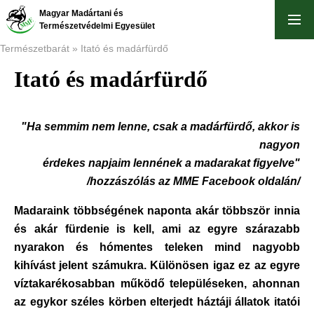
Ugrás
Magyar Madártani és
a
Természetvédelmi Egyesület
tartalomra
Természetbarát
Itató és madárfürdő
Itató és madárfürdő
Morzsa
"Ha semmim nem lenne, csak a madárfürdő, akkor is
nagyon
érdekes napjaim lennének a madarakat figyelve"
/hozzászólás az MME Facebook oldalán/
Madaraink többségének naponta akár többször innia
és akár fürdenie is kell, ami az egyre szárazabb
nyarakon és hómentes teleken mind nagyobb
kihívást jelent számukra. Különösen igaz ez az egyre
víztakarékosabban működő településeken, ahonnan
az egykor széles körben elterjedt háztáji állatok itatói