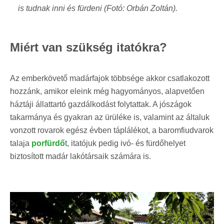
is
tudnak inni és
fürdeni (Fotó: Orbán Zoltán).
Miért van szükség itatókra?
Az emberkövető madárfajok többsége akkor csatlakozott
hozzánk, amikor eleink még hagyományos, alapvetően
háztáji állattartó gazdálkodást folytattak. A jószágok
takarmánya és gyakran az ürüléke is, valamint az általuk
vonzott rovarok egész évben táplálékot, a baromfiudvarok
talaja
porfürdő
t, itatójuk pedig ivó- és fürdőhelyet
biztosított madár lakótársaik számára is.