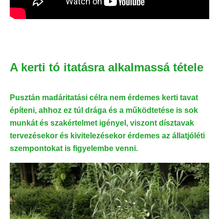
A kerti tó itatásra alkalmassá tétele
Pusztán madáritatási célra nem érdemes kerti tavat
építeni, ahhoz ez túl drága és a működtetése is sok
munkát és szakértelmet igényel, viszont dísztavak
tervezésekor és kivitelezésekor érdemes az állatjóléti
szempontokat is figyelembe venni.