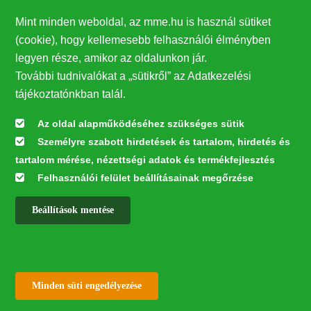
Mint minden weboldal, az mme.hu is használ sütiket
(cookie), hogy kellemesebb felhasználói élményben
legyen része, amikor az oldalunkon jár.
További tudnivalókat a „sütikről” az Adatkezelési
tájékoztatónkban talál.
Az oldal alapműködéséhez szükséges sütik
Személyre szabott hirdetések és tartalom, hirdetés és
Az itatónak nem kell
tartalom mérése, nézettségi adatok és termékfejlesztés
feltétlenül a talajon lennie,
Felhasználói felület beállításainak megőrzése
tehetjük fatuskóra,
de léteznek függő és ..
.
Beállítások mentése
✕
Withdraw consent
Minden süti engedélyezése