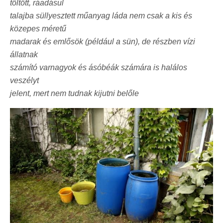
töltött, ráadásul
talajba süllyesztett műanyag láda nem csak a kis és
közepes méretű
madarak és emlősök (például a sün), de részben vízi
állatnak
számító varnagyok és ásóbéák számára is halálos
veszélyt
jelent, mert nem tudnak kijutni belőle