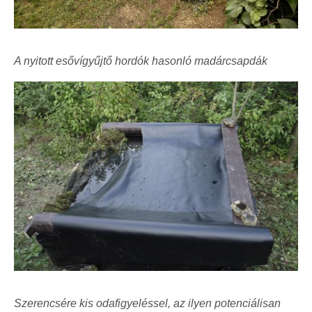
A nyitott esővígyűjtő hordók hasonló madárcsapdák
Szerencsére kis odafigyeléssel, az ilyen potenciálisan