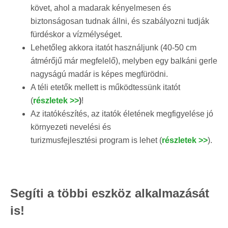
követ, ahol a madarak kényelmesen és
biztonságosan tudnak állni, és szabályozni tudják
fürdéskor a vízmélységet.
Lehetőleg akkora itatót használjunk (40-50 cm
átmérőjű már megfelelő), melyben egy balkáni gerle
nagyságú madár is képes megfürödni.
A téli etetők mellett is működtessünk itatót
(
részletek >>
)
!
Az itatókészítés, az itatók életének megfigyelése jó
környezeti nevelési és
turizmusfejlesztési program is lehet (
részletek >>
).
Segíti a többi eszköz alkalmazását
is!