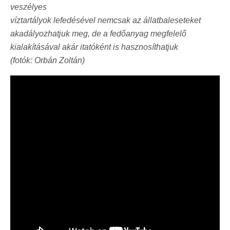
veszélyes
víztartályok lefedésével nemcsak az állatbaleseteket
akadályozhatjuk meg
, de a fedőanyag megfelelő
kialakításával akár itatóként is hasznosíthatjuk
(fotók: Orbán Zoltán)