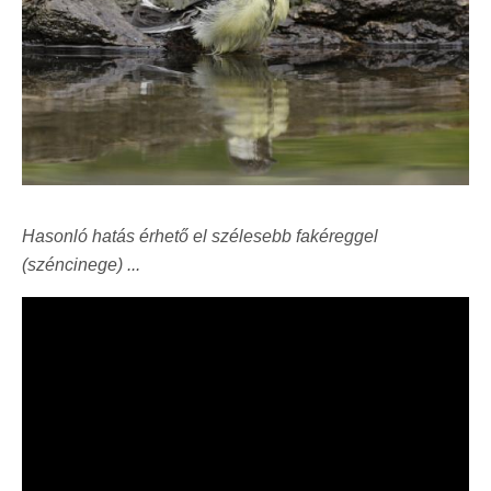
Hasonló hatás érhető el szélesebb fakéreggel
(széncinege) ...