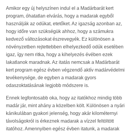
Amikor egy új helyszínen indul el a Madárbarát kert
program, óhatatlan elvárás, hogy a madarak egyből
használják az odúkat, etetőket. Az igazság azonban az,
hogy időre van szükségük ahhoz, hogy a számukra
kedvező változásokat észrevegyék. Ez különösen a
növényzetben rejtettebben elhelyezkedő odúk esetében
igaz, így nem ritka, hogy a kihelyezés évében ezek
lakatlanok maradnak. Az itatás nemcsak a Madárbarát
kert program egész évben végzendő aktív madárvédelmi
tevékenysége, de egyben a madarak gyors
odaszoktatásának legjobb módszere is.
Ennek legfontosabb oka, hogy az itatókhoz mindig több
madár jár, mint ahány a közelben költ. Különösen a nyári
kánikulában gyakori jelenség, hogy akár kilométernyi
távolságokról is érkeznek madarak a vízzel feltöltött
itatóhoz. Amennyiben egész évben itatunk, a madarak