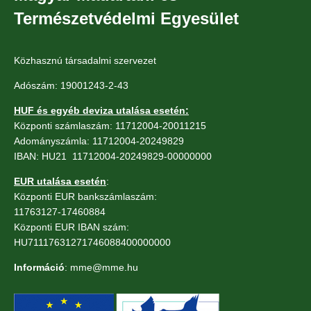
Természetvédelmi Egyesület
Közhasznú társadalmi szervezet
Adószám: 19001243-2-43
HUF és egyéb deviza utalása esetén:
Központi számlaszám: 11712004-20011215
Adományszámla: 11712004-20249829
IBAN: HU21 11712004-20249829-00000000
EUR utalása esetén
:
Központi EUR bankszámlaszám:
11763127-17460884
Központi EUR IBAN szám:
HU71117631271746088400000000
Információ
: mme@mme.hu