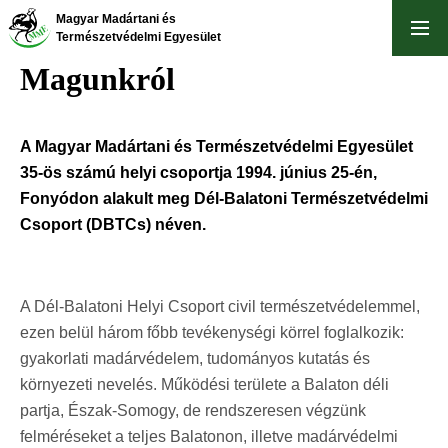
Ugrás
Magyar Madártani és
a
Természetvédelmi Egyesület
tartalomra
Magunkról
A Magyar Madártani és Természetvédelmi Egyesület
35-ös számú helyi csoportja 1994. június 25-én,
Fonyódon alakult meg Dél-Balatoni Természetvédelmi
Csoport (DBTCs) néven.
A Dél-Balatoni Helyi Csoport civil természetvédelemmel,
ezen belül három főbb tevékenységi körrel foglalkozik:
gyakorlati madárvédelem, tudományos kutatás és
környezeti nevelés. Működési területe a Balaton déli
partja, Észak-Somogy, de rendszeresen végzünk
felméréseket a teljes Balatonon, illetve madárvédelmi