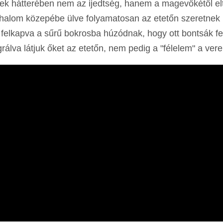
ések hátterében nem az ijedtség, hanem a magevőkétől el
maghalom közepébe ülve folyamatosan az etetőn szeretnek
 felkapva a sűrű bokrosba húzódnak, hogy ott bontsák fe
álva látjuk őket az etetőn, nem pedig a "félelem" a vere