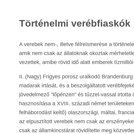
Történelmi verébfiaskók
A verebek nem-, illetve félreismerése a történe
amik nem csak az állatoknak okoztak mérhetetl
vezettek, amibe rövid idő alatt emberek tízmilliói 
II. (Nagy) Frigyes porosz uralkodó Brandenburg 
madarak irtását, és a beszolgáltatott verébfejekért
jövedelmező "lőpénzen" és tűzzel-vassal irtott
hasznosítása a XVIII. századi német területeken
felháborodást keltő) olaszországi, máltai, franc
az elpusztított verebek nem csak az erszényeket 
csak az államkincstárat rövidítette meg közvetl