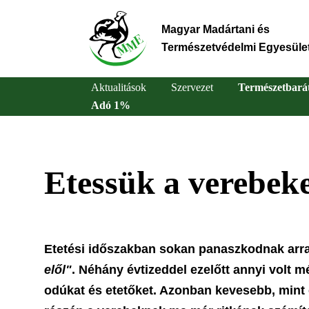
Ugrás
a
Magyar Madártani és
tartalomra
Természetvédelmi Egyesüle
Aktualitások
Szervezet
Természetbará
Adó 1%
Main
navigation
Etessük a verebeke
Etetési időszakban sokan panaszkodnak arr
elől"
. Néhány évtizeddel ezelőtt annyi volt 
odúkat és etetőket. Azonban kevesebb, mint 