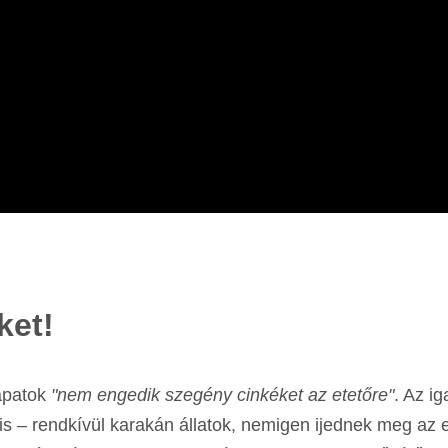
ket!
apatok
"nem engedik szegény cinkéket az etetőre"
. Az i
is – rendkívül karakán állatok, nemigen ijednek meg az 