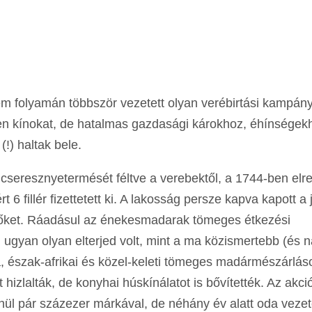
lem folyamán többször vezetett olyan verébirtási kampán
en kínokat, de hatalmas gazdasági károkhoz, éhínségek
(!) haltak bele.
cseresznyetermését féltve a verebektől, a 1744-ben elre
 6 fillér fizettetett ki. A lakosság persze kapva kapott a 
a őket. Ráadásul az énekesmadarak tömeges étkezési
 ugyan olyan elterjed volt, mint a ma közismertebb (és 
ia, észak-afrikai és közel-keleti tömeges madármészárlás
hizlalták, de konyhai húskínálatot is bővítették. Az akc
enül pár százezer márkával, de néhány év alatt oda vezet