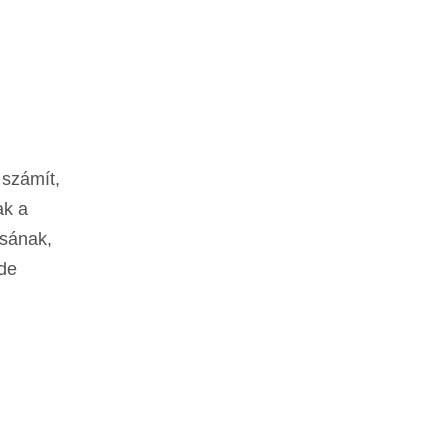
 számít,
ak a
ásának,
 de