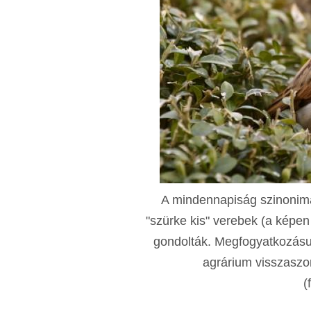
A mindennapiság szinonimá
"szürke kis" verebek (a képen
gondolták. Megfogyatkozásuk
agrárium visszaszor
(