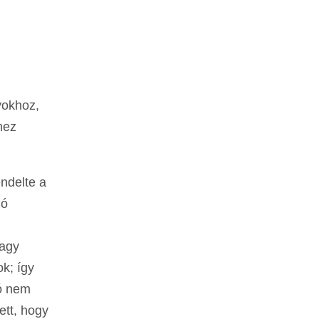
yokhoz,
hez
ndelte a
jó
nagy
ok; így
ió nem
ett, hogy