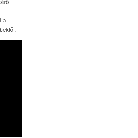
térő
l a
bektől.