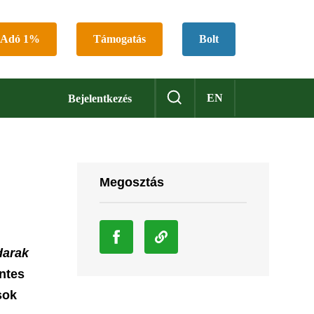
Adó 1%
Támogatás
Bolt
EN
Bejelentkezés
Megosztás
darak
ntes
sok