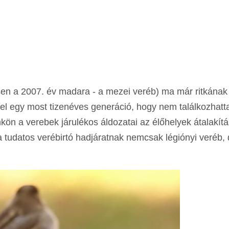
en a 2007. év madara - a mezei veréb) ma már ritkának
fel egy most tizenéves generáció, hogy nem találkozhatt
kön a verebek járulékos áldozatai az élőhelyek átalakít
 tudatos verébirtó hadjáratnak nemcsak légiónyi veréb,