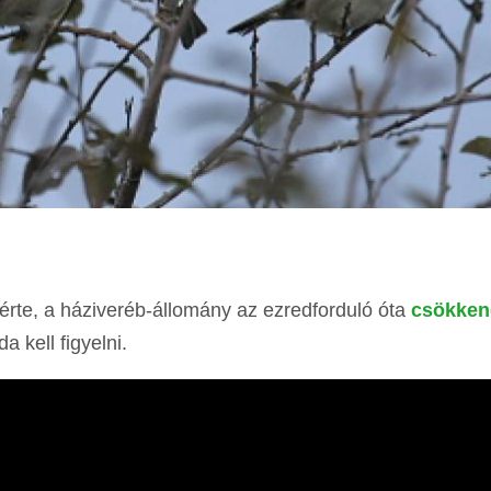
érte, a háziveréb-állomány az ezredforduló óta
csökken
a kell figyelni.