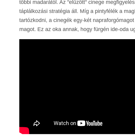
többi madarától. Az "elűzött" cinege megfigyel
táplálkozási stratégia áll. Míg a pintyfélék a 
tartózkodni, a cinegék egy-két napraforgómagot
magot. Ez az oka annak, hogy fürgén ide-oda ugr