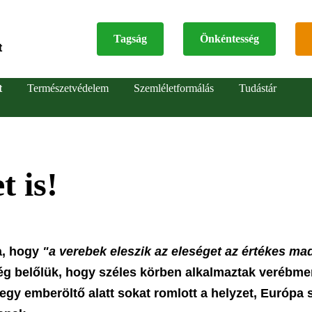
Tagság
Önkéntesség
t
Top
t
Természetvédelem
Szemléletformálás
Tudástár
menu
t is!
a, hogy
"a verebek eleszik az eleséget az értékes ma
még belőlük, hogy széles körben alkalmaztak verébme
egy emberöltő alatt sokat romlott a helyzet, Európa 