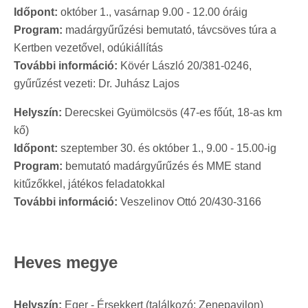
Időpont:
október 1., vasárnap 9.00 - 12.00 óráig
Program:
madárgyűrűzési bemutató, távcsöves túra a
Kertben vezetővel, odúkiállítás
További információ:
Kövér László 20/381-0246,
gyűrűzést vezeti: Dr. Juhász Lajos
Helyszín:
Derecskei Gyümölcsös (47-es főút, 18-as km
kő)
Időpont:
szeptember 30. és október 1., 9.00 - 15.00-ig
Program:
bemutató madárgyűrűzés és MME stand
kitűzőkkel, játékos feladatokkal
További információ:
Veszelinov Ottó 20/430-3166
Heves megye
Helyszín:
Eger - Érsekkert (találkozó: Zenepavilon)