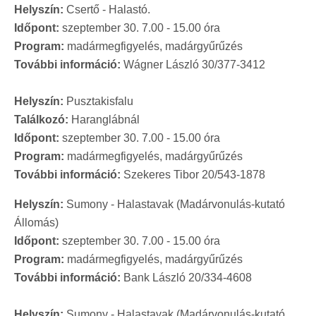
Helyszín:
Csertő - Halastó.
Időpont:
szeptember 30. 7.00 - 15.00 óra
Program:
madármegfigyelés, madárgyűrűzés
További információ:
Wágner László 30/377-3412
Helyszín:
Pusztakisfalu
Találkozó:
Haranglábnál
Időpont:
szeptember 30. 7.00 - 15.00 óra
Program:
madármegfigyelés, madárgyűrűzés
További információ:
Szekeres Tibor 20/543-1878
Helyszín:
Sumony - Halastavak (Madárvonulás-kutató
Állomás)
Időpont:
szeptember 30. 7.00 - 15.00 óra
Program:
madármegfigyelés, madárgyűrűzés
További információ:
Bank László 20/334-4608
Helyszín:
Sumony - Halastavak (Madárvonulás-kutató