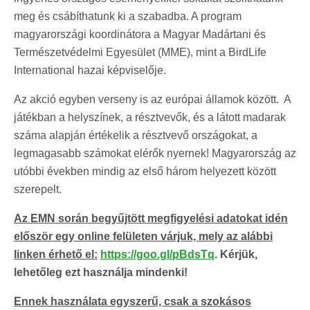
meg és csábíthatunk ki a szabadba. A program
magyarországi koordinátora a Magyar Madártani és
Természetvédelmi Egyesület (MME), mint a BirdLife
International hazai képviselője.
Az akció egyben verseny is az európai államok között. A
játékban a helyszínek, a résztvevők, és a látott madarak
száma alapján értékelik a résztvevő országokat, a
legmagasabb számokat elérők nyernek! Magyarország az
utóbbi években mindig az első három helyezett között
szerepelt.
Az EMN során begyűjtött megfigyelési adatokat idén
először egy online felületen várjuk, mely az alábbi
linken érhető el:
https://goo.gl/pBdsTq
. Kérjük,
lehetőleg ezt használja mindenki!
Ennek használata egyszerű, csak a szokásos