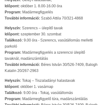
Időpont:
október 1. 8.00-16.00 óra
Program:
Madármegfigyelés
További információ:
Szabó Attila 70/321-4868
Helyszín:
Szerencs – ülepítő tavak
Időpont:
szeptember 30. szombat
Találkozó:
9.00 óra - Szerencs, vasútállomás melletti
parkoló
Program:
Madármegfigyelés a szerencsi ülepítő
tavaknál, madárszámlálás
További információ:
Béres István 30/526-7409, Balogh
Katalin 20/267-2963
Helyszín:
Tokaj – Tiszaladányi halastavak
Időpont
: október 1. vasárnap
Találkozó
: 9.00 óra - Tokaj, vasútállomás
Program:
Madármegfigyelő túra, madárszámlálás
További információ:
Béres István 30/526-7409, Balogh