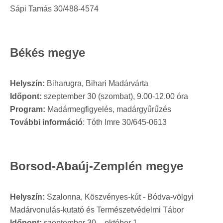
Sápi Tamás 30/488-4574
Békés megye
Helyszín:
Biharugra, Bihari Madárvárta
Időpont:
szeptember 30 (szombat), 9.00-12.00 óra
Program:
Madármegfigyelés, madárgyűrűzés
További információ
: Tóth Imre 30/645-0613
Borsod-Abaúj-Zemplén megye
Helyszín:
Szalonna, Köszvényes-kút - Bódva-völgyi
Madárvonulás-kutató és Természetvédelmi Tábor
Időpont:
szeptember 30. - október 1.