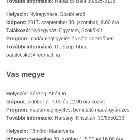
További információ:
Habarics Béla 30/625-2116
Helyszín:
Nyíregyháza, Sóstói erdő
Időpont:
2017. szeptember 30. (szombat), 9.00 óra
Találkozó
: Nyíregyházi Egyetem, Szökőkút
Program
: madármegfigyelés és séta az erdőben
További információ:
Dr. Szép Tibor,
partifecske@freemail.hu
Vas megye
Helyszín:
Kőszeg, Abért-tó
Időpont:
október 7.
, 7.00 és 12.00 óra között
Program:
madármegfigyelés, bemutató madárgyűrűzés
További információ:
Harsányi Krisztián, 30/6550233
Helyszín:
Tömördi Madárvárta
Időpont:
szeptember 30, október 1. 8.00 és 16.00 óra