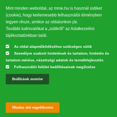
Találkozó
: Horgásztavaknál a helyszínen (2. és 3. számú
tavak közötti töltés bejáratánál)
Mint minden weboldal, az mme.hu is használ sütiket
Program:
madármegfigyelés, bemutató gyűrűzés
(cookie), hogy kellemesebb felhasználói élményben
További információ:
Aczél Gergely 06620/9727778,
legyen része, amikor az oldalunkon jár.
Hencz Péter, 0670/397 3869
További tudnivalókat a „sütikről” az Adatkezelési
tájékoztatónkban talál.
Helyszín:
Szigliget, Kamonkő tanösvény
Időpont:
szeptember 30. 10.00 - 16.00 óra
Az oldal alapműködéséhez szükséges sütik
Találkozó:
Tourinform iroda (Szigliget, Kossuth u. 17.)
Személyre szabott hirdetések és tartalom, hirdetés és
Program:
madármegfigyelő túra
tartalom mérése, nézettségi adatok és termékfejlesztés
További információ:
Árvai Gábor, 70/264-5919
Felhasználói felület beállításainak megőrzése
Előzetes bejelentkezés
: Badacsonyi Tourinform Iroda,
06 87 531 013
Beállítások mentése
✕
Zala megye
Withdraw consent
Minden süti engedélyezése