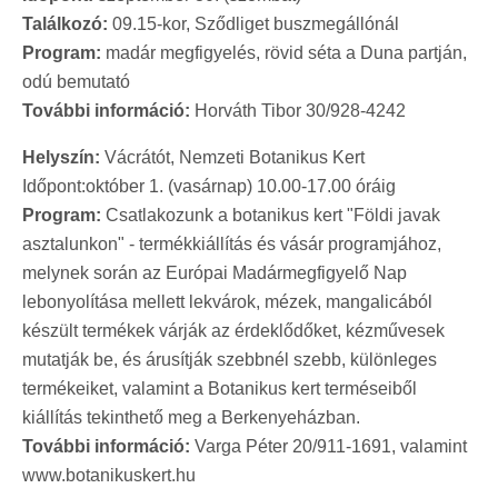
Találkozó:
09.15-kor, Sződliget buszmegállónál
Program:
madár megfigyelés, rövid séta a Duna partján,
odú bemutató
További információ:
Horváth Tibor 30/928-4242
Helyszín:
Vácrátót, Nemzeti Botanikus Kert
Időpont:október 1. (vasárnap) 10.00-17.00 óráig
Program:
Csatlakozunk a botanikus kert "Földi javak
asztalunkon" - termékkiállítás és vásár programjához,
melynek során az Európai Madármegfigyelő Nap
lebonyolítása mellett lekvárok, mézek, mangalicából
készült termékek várják az érdeklődőket, kézművesek
mutatják be, és árusítják szebbnél szebb, különleges
termékeiket, valamint a Botanikus kert terméseiből
kiállítás tekinthető meg a Berkenyeházban.
További információ:
Varga Péter 20/911-1691, valamint
www.botanikuskert.hu