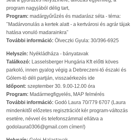
program nagyjából délig tart,
Program:
madárgyűrűzés és madarász séta - téma:
"Madárvonulás a kertek alatt - a kertvárosi és agrár tájak
hatása vonuló madarainkra"
További információ:
Ölveczki Gyula: 30/396-6925
Helyszín:
Nyékládháza - bányatavak
Találkozó:
Lasselsberger Hungária Kft előtti köves
parkoló, innen gyalog végig a Debreczeni-tó északi és
Gólem-tó déli partján, visszaérkezés ide
Időpont:
szeptember 30. 9.00-12.00 óra
Program:
Madármegfigyelés, MAP felmérés
További információ:
Godó Laura 70/779 6707 (Laura
mindenkitől előzetes regisztrációt kér program-változás
esetére, névvel és telefonszámmal ellátva a
godolaura0306@gmail.com címen!)
Helyszín:
Gelej-Halastavak,