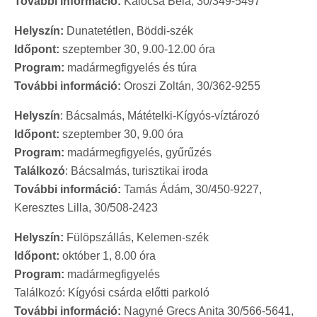
További információ:
Kalocsa Béla, 30/349-5497
Helyszín:
Dunatetétlen, Böddi-szék
Időpont:
szeptember 30, 9.00-12.00 óra
Program:
madármegfigyelés és túra
További információ:
Oroszi Zoltán, 30/362-9255
Helyszín
: Bácsalmás, Mátételki-Kígyós-víztározó
Időpont:
szeptember 30, 9.00 óra
Program:
madármegfigyelés, gyűrűzés
Találkozó
: Bácsalmás, turisztikai iroda
További információ:
Tamás Ádám, 30/450-9227,
Keresztes Lilla, 30/508-2423
Helyszín:
Fülöpszállás, Kelemen-szék
Időpont:
október 1, 8.00 óra
Program:
madármegfigyelés
Találkozó: Kígyósi csárda előtti parkoló
További információ:
Nagyné Grecs Anita 30/566-5641,