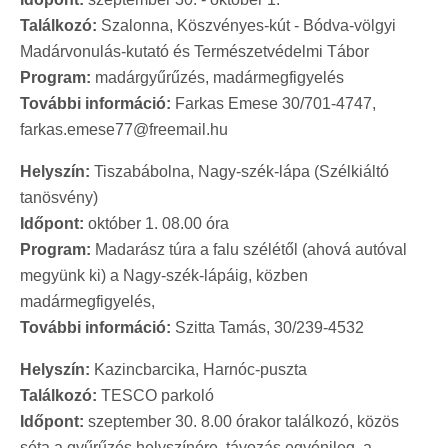
Találkozó:
Szalonna, Köszvényes-kút - Bódva-völgyi
Madárvonulás-kutató és Természetvédelmi Tábor
Program:
madárgyűrűzés, madármegfigyelés
További információ:
Farkas Emese 30/701-4747,
farkas.emese77@freemail.hu
Helyszín:
Tiszabábolna, Nagy-szék-lápa (Szélkiáltó
tanösvény)
Időpont:
október 1. 08.00 óra
Program:
Madarász túra a falu szélétől (ahová autóval
megyünk ki) a Nagy-szék-lápáig, közben
madármegfigyelés,
További információ:
Szitta Tamás, 30/239-4532
Helyszín:
Kazincbarcika, Harnóc-puszta
Találkozó:
TESCO parkoló
Időpont:
szeptember 30. 8.00 órakor találkozó, közös
séta a gyűrűzés helyszínére, távozás egyénileg, a