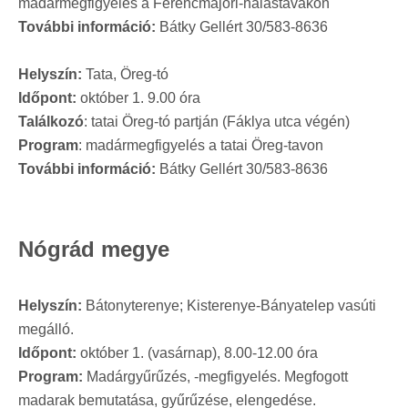
madármegfigyelés a Ferencmajori-halastavakon
További információ:
Bátky Gellért 30/583-8636
Helyszín:
Tata, Öreg-tó
Időpont:
október 1. 9.00 óra
Találkozó
: tatai Öreg-tó partján (Fáklya utca végén)
Program
: madármegfigyelés a tatai Öreg-tavon
További információ:
Bátky Gellért 30/583-8636
Nógrád megye
Helyszín:
Bátonyterenye; Kisterenye-Bányatelep vasúti
megálló.
Időpont:
október 1. (vasárnap), 8.00-12.00 óra
Program:
Madárgyűrűzés, -megfigyelés. Megfogott
madarak bemutatása, gyűrűzése, elengedése.