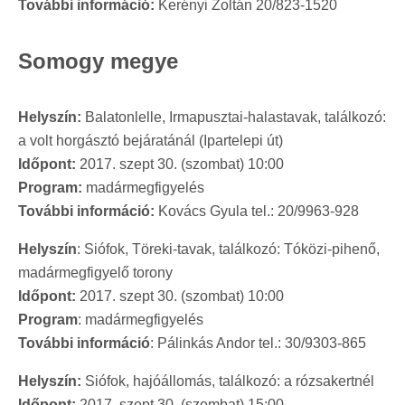
További információ:
Kerényi Zoltán 20/823-1520
Somogy megye
Helyszín:
Balatonlelle, Irmapusztai-halastavak, találkozó:
a volt horgásztó bejáratánál (Ipartelepi út)
Időpont:
2017. szept 30. (szombat) 10:00
Program:
madármegfigyelés
További információ:
Kovács Gyula tel.: 20/9963-928
Helyszín
: Siófok, Töreki-tavak, találkozó: Tóközi-pihenő,
madármegfigyelő torony
Időpont:
2017. szept 30. (szombat) 10:00
Program
: madármegfigyelés
További információ
: Pálinkás Andor tel.: 30/9303-865
Helyszín:
Siófok, hajóállomás, találkozó: a rózsakertnél
Időpont:
2017. szept 30. (szombat) 15:00