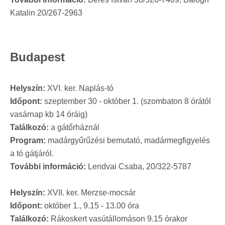
Katalin 20/267-2963
Budapest
Helyszín:
XVI. ker. Naplás-tó
Időpont:
szeptember 30 - október 1. (szombaton 8 órától
vasárnap kb 14 óráig)
Találkozó:
a gátőrháznál
Program:
madárgyűrűzési bemutató, madármegfigyelés
a tó gátjáról.
További információ:
Lendvai Csaba, 20/322-5787
Helyszín:
XVII. ker. Merzse-mocsár
Időpont:
október 1., 9.15 - 13.00 óra
Találkozó:
Rákoskert vasútállomáson 9.15 órakor