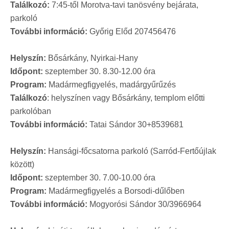
Találkozó:
7:45-től Morotva-tavi tanösvény bejárata,
parkoló
További információ:
Győrig Előd 207456476
Helyszín:
Bősárkány, Nyirkai-Hany
Időpont:
szeptember 30. 8.30-12.00 óra
Program:
Madármegfigyelés, madárgyűrűzés
Találkozó
: helyszínen vagy Bősárkány, templom előtti
parkolóban
További információ:
Tatai Sándor 30+8539681
Helyszín:
Hansági-főcsatorna parkoló (Sarród-Fertőújlak
között)
Időpont:
szeptember 30. 7.00-10.00 óra
Program:
Madármegfigyelés a Borsodi-dűlőben
További információ:
Mogyorósi Sándor 30/3966964