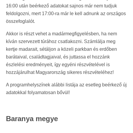
16:00 után beérkező adatokat sajnos már nem tudjuk
feldolgozni, mert 17:00-ra már le kell adnunk az országos
összefoglalót.
Akkor is részt vehet a madármegfigyelésben, ha nem
kíván szervezett túrához csatlakozni. Számlálja meg
kertje madarait, sétáljon a közeli parkban és erdőben
barátaival, családtagjaival, és juttassa el hozzánk
észlelési eredményeit, így egyéni részvételével is
hozzájárulhat Magyarország sikeres részvételéhez!
A programhelyszínek alábbi listája az esetleg beérkező új
adatokkal folyamatosan bővül!
Baranya megye