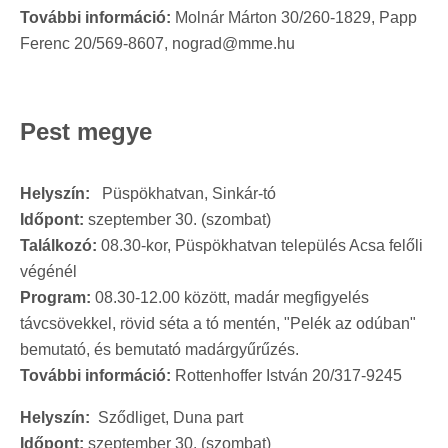
További információ:
Molnár Márton 30/260-1829, Papp
Ferenc 20/569-8607, nograd@mme.hu
Pest megye
Helyszín:
Püspökhatvan, Sinkár-tó
Időpont:
szeptember 30. (szombat)
Találkozó:
08.30-kor, Püspökhatvan település Acsa felőli
végénél
Program:
08.30-12.00 között, madár megfigyelés
távcsövekkel, rövid séta a tó mentén, "Pelék az odúban"
bemutató, és bemutató madárgyűrűzés.
További információ:
Rottenhoffer István 20/317-9245
Helyszín:
Sződliget, Duna part
Időpont:
szeptember 30. (szombat)