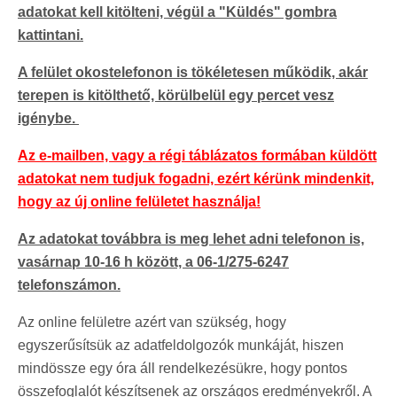
adatokat kell kitölteni, végül a "Küldés" gombra
kattintani.
A felület okostelefonon is tökéletesen működik, akár
terepen is kitölthető, körülbelül egy percet vesz
igénybe.
Az e-mailben, vagy a régi táblázatos formában küldött
adatokat nem tudjuk fogadni, ezért kérünk mindenkit,
hogy az új online felületet használja!
Az adatokat továbbra is meg lehet adni telefonon is,
vasárnap 10-16 h között, a 06-1/275-6247
telefonszámon.
Az online felületre azért van szükség, hogy
egyszerűsítsük az adatfeldolgozók munkáját, hiszen
mindössze egy óra áll rendelkezésükre, hogy pontos
összefoglalót készítsenek az országos eredményekről. A