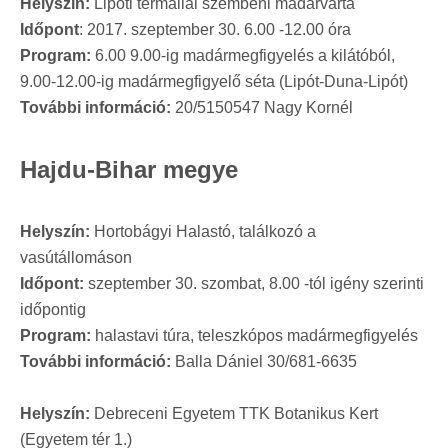
Helyszín:
Lipóti termállal szembeni madárvárta
Időpont
: 2017. szeptember 30. 6.00 -12.00 óra
Program:
6.00 9.00-ig madármegfigyelés a kilátóból,
9.00-12.00-ig madármegfigyelő séta (Lipót-Duna-Lipót)
További információ:
20/5150547 Nagy Kornél
Hajdu-Bihar megye
Helyszín:
Hortobágyi Halastó, találkozó a
vasútállomáson
Időpont:
szeptember 30. szombat, 8.00 -tól igény szerinti
időpontig
Program:
halastavi túra, teleszkópos madármegfigyelés
További információ:
Balla Dániel 30/681-6635
Helyszín:
Debreceni Egyetem TTK Botanikus Kert
(Egyetem tér 1.)