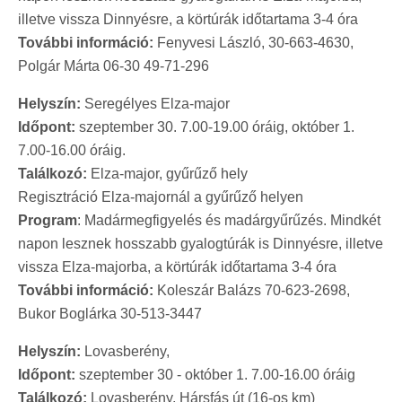
illetve vissza Dinnyésre, a körtúrák időtartama 3-4 óra
További információ:
Fenyvesi László, 30-663-4630,
Polgár Márta 06-30 49-71-296
Helyszín:
Seregélyes Elza-major
Időpont:
szeptember 30. 7.00-19.00 óráig, október 1.
7.00-16.00 óráig.
Találkozó:
Elza-major, gyűrűző hely
Regisztráció Elza-majornál a gyűrűző helyen
Program
: Madármegfigyelés és madárgyűrűzés. Mindkét
napon lesznek hosszabb gyalogtúrák is Dinnyésre, illetve
vissza Elza-majorba, a körtúrák időtartama 3-4 óra
További információ:
Koleszár Balázs 70-623-2698,
Bukor Boglárka 30-513-3447
Helyszín:
Lovasberény,
Időpont:
szeptember 30 - október 1. 7.00-16.00 óráig
Találkozó:
Lovasberény, Hársfás út (16-os km)