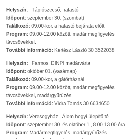
Helyszín:
Tápiószecső, halastó
Időpont:
szeptember 30. (szombat)
Találkozó:
09.00-kor, a halastó bejárata előtt.
Program:
09.00-12.00 között, madár megfigyelés
távcsövekkel.
További információ:
Kertész László 30 3522038
Helyszín:
Farmos, DINPI madárvárta
Időpont:
október 01. (vasárnap)
Találkozó:
09.00-kor, a gátőrháznál
Program:
09.00-12.00 között, madár megfigyelés
távcsövekkel, madárgyűrűzés.
További információ:
Vidra Tamás 30 6634650
Helyszín:
Veresegyház - Álom-hegyi ülepítő tó
Időpont:
szeptember 30. és október 1., 8.00-13.00 óra
Program:
Madármegfigyelés, madárgyűrűzés