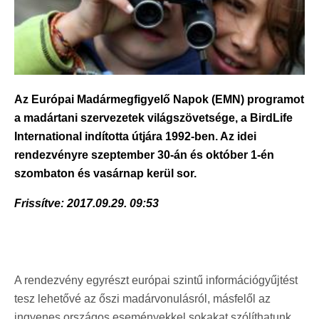
Az Európai Madármegfigyelő Napok (EMN) programot
a madártani szervezetek világszövetsége, a BirdLife
International indította útjára 1992-ben. Az idei
rendezvényre szeptember 30-án és október 1-én
szombaton és vasárnap kerül sor.
Frissítve: 2017.09.29. 09:53
A rendezvény egyrészt európai szintű információgyűjtést
tesz lehetővé az őszi madárvonulásról, másfelől az
ingyenes országos eseményekkel sokakat szólíthatunk