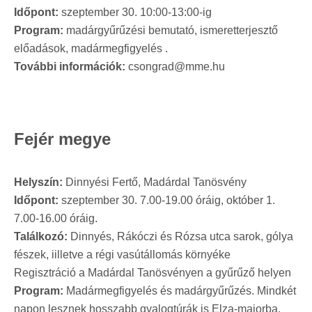
Időpont:
szeptember 30. 10:00-13:00-ig
Program:
madárgyűrűzési bemutató, ismeretterjesztő
előadások, madármegfigyelés .
További információk:
csongrad@mme.hu
Fejér megye
Helyszín:
Dinnyési Fertő, Madárdal Tanösvény
Időpont:
szeptember 30. 7.00-19.00 óráig, október 1.
7.00-16.00 óráig.
Találkozó:
Dinnyés, Rákóczi és Rózsa utca sarok, gólya
fészek, iilletve a régi vasútállomás környéke
Regisztráció a Madárdal Tanösvényen a gyűrűző helyen
Program:
Madármegfigyelés és madárgyűrűzés. Mindkét
napon lesznek hosszabb gyalogtúrák is Elza-majorba,