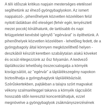
A téli időszak kritikus napjain mesterséges etetéssel
segíthetünk az éhező gyöngybaglyokon. Az ismert
nappalozó-, pihenőhelyek közvetlen közelében felül
nyitott ládákban élő eleséget (fehér egér, tenyésztett
mezei pocok) kínálhatunk, de tartósabb és napi
felügyeletet kevésbé igénylő "egérvárat" is építhetünk. A
pihenőhelyek közvetlen közelében - lehetőleg fedett, de a
gyöngybagoly által könnyen megközelíthető helyen -
deszkából készült keretben szabálytalan alakú köveket
és ocsút rétegezzünk az ősz folyamán. A kedvező
táplálkozási lehetőség összecsalogatja a környék
kisrágcsálóit, az "egérvár" a táplálékszegény napokon
biztosíthatja a gyöngybaglyok táplálékbázisát.
Szérűskertekben, pajtákban a talajra szórt magvakat
vékony szalmaréteggel takarva a környék rágcsálóit
hosszabb időn keresztül koncentrálhatjuk, ezzel
megnövelve a gyöngybaglyok zsákmányszerzésének