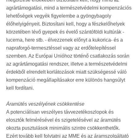
agrártámogatási, mind a természetvédelmi kompenzációs
lehetőségek vegyék figyelembe a gyöngybagoly
élőhelyigényeit. Biztosítani kell, hogy a fészkelőhelyek
körzetében lévő gyepek és évelő szántóföldi kultúrák -
lucerna, here stb. - élvezzenek előnyt a kukorica- és a
napraforgó-termesztéssel vagy az erdőtelepítéssel
szemben. Az Európai Unióhoz történő csatlakozás során
az agrártámogatási rendszer, illetve a természetvédelmi
érdekből elrendelt korlátozások miatt szükségessé váló
kompenzáció megállapításakor erre különös hangsúlyt
kell fordítani.
Áramütés veszélyének csökkentése
A potenciálisan veszélyes távvezetékoszlopok és
elosztók felmérésével és szigetelésével az áramütés
okozta pusztulások minimális szintre csökkenthetők.
Ezért tovább kell folytatni az MME és az áramszolgáltató