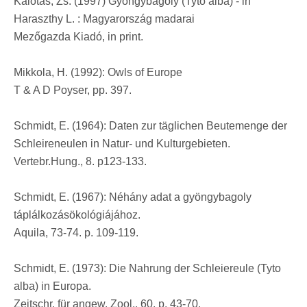
Kalotás, Zs. (1997) Gyöngybagoly (Tyto alba) - in
Haraszthy L. : Magyarország madarai
Mezőgazda Kiadó, in print.
Mikkola, H. (1992): Owls of Europe
T & A D Poyser, pp. 397.
Schmidt, E. (1964): Daten zur täglichen Beutemenge der
Schleireneulen in Natur- und Kulturgebieten.
Vertebr.Hung., 8. p123-133.
Schmidt, E. (1967): Néhány adat a gyöngybagoly
táplálkozásökológiájához.
Aquila, 73-74. p. 109-119.
Schmidt, E. (1973): Die Nahrung der Schleiereule (Tyto
alba) in Europa.
Zeitschr. für angew. Zool., 60. p. 43-70.