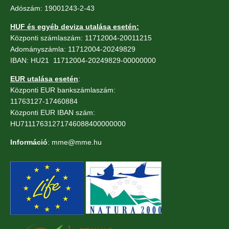
Adószám: 19001243-2-43
HUF és egyéb deviza utalása esetén:
Központi számlaszám: 11712004-20011215
Adományszámla: 11712004-20249829
IBAN: HU21 11712004-20249829-00000000
EUR utalása esetén
:
Központi EUR bankszámlaszám:
11763127-17460884
Központi EUR IBAN szám:
HU71117631271746088400000000
Információ
: mme@mme.hu