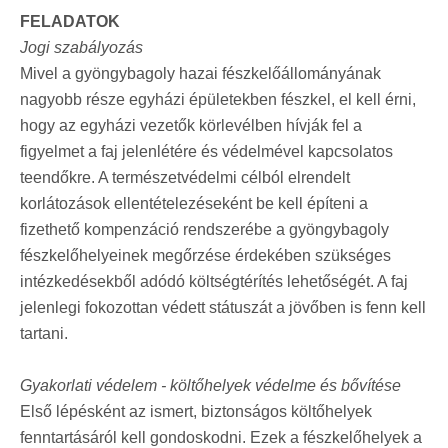
FELADATOK
Jogi szabályozás
Mivel a gyöngybagoly hazai fészkelőállományának
nagyobb része egyházi épületekben fészkel, el kell érni,
hogy az egyházi vezetők körlevélben hívják fel a
figyelmet a faj jelenlétére és védelmével kapcsolatos
teendőkre. A természetvédelmi célból elrendelt
korlátozások ellentételezéseként be kell építeni a
fizethető kompenzáció rendszerébe a gyöngybagoly
fészkelőhelyeinek megőrzése érdekében szükséges
intézkedésekből adódó költségtérítés lehetőségét. A faj
jelenlegi fokozottan védett státuszát a jövőben is fenn kell
tartani.
Gyakorlati védelem - költőhelyek védelme és bővítése
Első lépésként az ismert, biztonságos költőhelyek
fenntartásáról kell gondoskodni. Ezek a fészkelőhelyek a