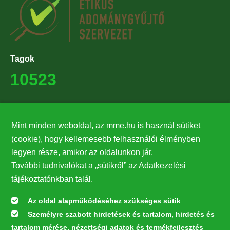
Tagok
10523
Támogatók
Mint minden weboldal, az mme.hu is használ sütiket
27224
(cookie), hogy kellemesebb felhasználói élményben
legyen része, amikor az oldalunkon jár.
Hírlevél feliratkozás
További tudnivalókat a „sütikről” az Adatkezelési
Értesüljön elsőként legfrissebb híreinkről, eseményeinkről!
tájékoztatónkban talál.
Az oldal alapműködéséhez szükséges sütik
Személyre szabott hirdetések és tartalom, hirdetés és
Feliratkozás
tartalom mérése, nézettségi adatok és termékfejlesztés