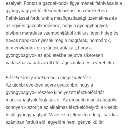
esélyeit. Fontos a gazdálkodók figyelmének felhívása is a
gyöngybaglyok túlélésének biztosítása érdekében.
Felhívással fordulunk a mezőgazdasági üzemekhez és
az egyéni gazdálkodókhoz, hogy a gyöngybaglyok
életben maradása szempontjából kritikus, igen hideg és
havas napokon nyissák meg a magtárak, hombárok,
terménytárolók és szárítók ablakait, hogy a
gyöngybaglyok az épületekbe bejutva sikeresen
vadászhassanak az ott élő rágcsálókra és a verebekre.
Fészkelőhely-konkurencia megszüntetése
Az utóbbi években egyre gyakoribb, hogy a
gyöngybaglyok részére kihelyezett fészkelőládát
macskabaglyok foglalják el. Az erősebb macskabagoly
könnyen kiszorítja az alkalmas fészkelőhelyről a kisebb
testű gyöngybaglyot. Mivel ez a jelenség eddig csak kis
számban fordult elő, egyelőre nem igényel külön