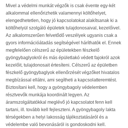
Mivel a védelmi munkát végzők is csak évente egy-két
alkalommal ellenőrizhetik valamennyi költőhelyet,
elengedhetetlen, hogy jó kapcsolatokat alakítsanak ki a
költőhelyül szolgáló épületek tulajdonosaival, kezelőivel.
Az alkalomszerűen felvetődő veszélyek ugyanis csak a
gyors információátadás segítségével háríthatók el. Ennek
megfelelően célszerű az épületekben fészkelő
gyöngybaglyokról és más épületlakó védett fajokról azok
kezelőit, tulajdonosait értesíteni. Célszerű az épületben
fészkelő gyöngybaglyok ellenőrzését végzőket hivatalos
megbízással ellátni, ami segítheti a kapcsolatteremtést.
Biztosítani kell, hogy a gyöngybagoly védelemben
résztvevők munkája koordinált legyen. Az
áramszolgáltatókkal meglévő jó kapcsolatot fenn kell
tartani, ill. tovább kell fejleszteni. A gyöngybagoly lakta
térségekben a helyi lakosság tájékoztatásáról és a
védelembe való bevonásáról is gondoskodni kell.