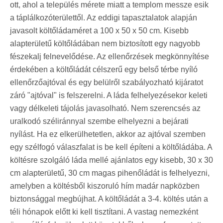
ott, ahol a település mérete miatt a templom messze esik
a táplálkozóterülettől. Az eddigi tapasztalatok alapján
javasolt költőládaméret a 100 x 50 x 50 cm. Kisebb
alapterületű költőládában nem biztosított egy nagyobb
fészekalj felnevelődése. Az ellenőrzések megkönnyítése
érdekében a költőládát célszerű egy belső térbe nyíló
ellenőrzőajtóval és egy belülről szabályozható kijáratot
záró "ajtóval" is felszerelni. A láda felhelyezésekor keleti
vagy délkeleti tájolás javasolható. Nem szerencsés az
uralkodó széliránnyal szembe elhelyezni a bejárati
nyílást. Ha ez elkerülhetetlen, akkor az ajtóval szemben
egy szélfogó válaszfalat is be kell építeni a költőládába. A
költésre szolgáló láda mellé ajánlatos egy kisebb, 30 x 30
cm alapterületű, 30 cm magas pihenőládát is felhelyezni,
amelyben a költésből kiszoruló hím madár napközben
biztonsággal megbújhat. A költőládát a 3-4. költés után a
téli hónapok előtt ki kell tisztítani. A vastag nemezként