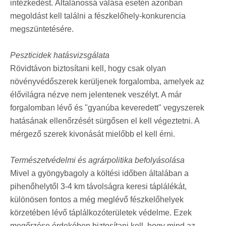
intézkedést. Általánossá válása esetén azonban
megoldást kell találni a fészkelőhely-konkurencia
megszüntetésére.
Peszticidek hatásvizsgálata
Rövidtávon biztosítani kell, hogy csak olyan
növényvédőszerek kerüljenek forgalomba, amelyek az
élővilágra nézve nem jelentenek veszélyt. A már
forgalomban lévő és "gyanúba keveredett" vegyszerek
hatásának ellenőrzését sürgősen el kell végeztetni. A
mérgező szerek kivonását mielőbb el kell érni.
Természetvédelmi és agrárpolitika befolyásolása
Mivel a gyöngybagoly a költési időben általában a
pihenőhelytől 3-4 km távolságra keresi táplálékát,
különösen fontos a még meglévő fészkelőhelyek
körzetében lévő táplálkozóterületek védelme. Ezek
megőrzése érdekében biztosítani kell, hogy mind az