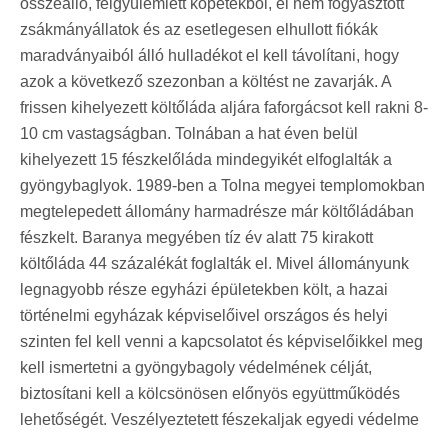
összeálló, felgyülemlett köpetekből, el nem fogyasztott
zsákmányállatok és az esetlegesen elhullott fiókák
maradványaiból álló hulladékot el kell távolítani, hogy
azok a következő szezonban a költést ne zavarják. A
frissen kihelyezett költőláda aljára faforgácsot kell rakni 8-
10 cm vastagságban. Tolnában a hat éven belül
kihelyezett 15 fészkelőláda mindegyikét elfoglalták a
gyöngybaglyok. 1989-ben a Tolna megyei templomokban
megtelepedett állomány harmadrésze már költőládában
fészkelt. Baranya megyében tíz év alatt 75 kirakott
költőláda 44 százalékát foglalták el. Mivel állományunk
legnagyobb része egyházi épületekben költ, a hazai
történelmi egyházak képviselőivel országos és helyi
szinten fel kell venni a kapcsolatot és képviselőikkel meg
kell ismertetni a gyöngybagoly védelmének célját,
biztosítani kell a kölcsönösen előnyös együttműködés
lehetőségét. Veszélyeztetett fészekaljak egyedi védelme