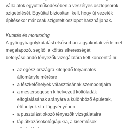
vállalatok együttműködésében a veszélyes oszlopsorok
szigetelését. Egyúttal biztosítani kell, hogy új vezeték
építésekor már csak szigetelt oszlopot használjanak.
Kutatás és monitoring
A gyöngybagolykutatást elsősorban a gyakorlati védelmet
megalapozó, segítő, a költés sikerességét
befolyásolandó tényezők vizsgálatára kell koncentrálni:
az egész országra kiterjedő folyamatos
állományfelmérésre
a fészkelőhelyek választásának szempontjaira
a mesterségesen kihelyezett költőládák
elfoglalásának arányára a különböző épületek,
élőhelyek stb. függvényében
a pusztulást okozó tényezők vizsgálataira
táplálkozásökológiájukra, a kisemlősök