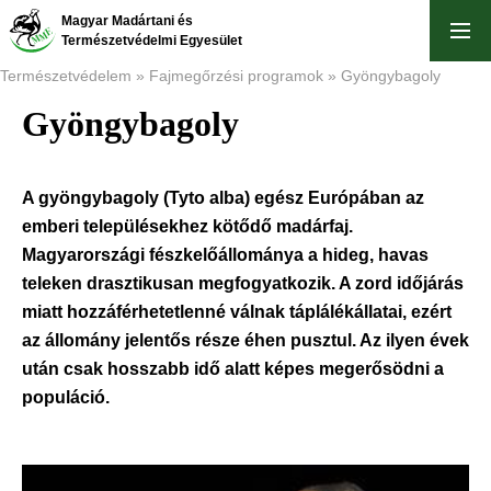
Ugrás
Magyar Madártani és
a
Természetvédelmi Egyesület
tartalomra
Természetvédelem
Fajmegőrzési programok
Gyöngybagoly
Gyöngybagoly
Morzsa
A gyöngybagoly (Tyto alba) egész Európában az
emberi településekhez kötődő madárfaj.
Magyarországi fészkelőállománya a hideg, havas
teleken drasztikusan megfogyatkozik. A zord időjárás
miatt hozzáférhetetlenné válnak táplálékállatai, ezért
az állomány jelentős része éhen pusztul. Az ilyen évek
után csak hosszabb idő alatt képes megerősödni a
populáció.