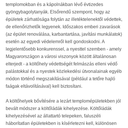
templomokban és a kápolnákban lévő évtizedes
gyöngybagolytanyák. Elsőrendű szempont, hogy az
épületek zárhatósága folytán az illetéktelenektől védettek,
de ellenőrizhetők legyenek. Időszakos emberi zavarások
(az épület renoválása, karbantartása, javítási munkálatok)
esetén az egyedi védelemről kell gondoskodni. A
legjelentősebb konkurenssel, a nyesttel szemben - amely
Magyarországon a városi viszonyok között általánosan
elterjedt - a költőhely védettségét felmászás elleni védő
palástokkal és a nyestek közlekedési útvonalainak egyéb
módon történő megszakításával (például a tetőre hajló
faágak eltávolításával) kell biztosítani.
A költőhelyek bővítésére a lezárt templomépületekben jól
bevált módszer a költőládák kihelyezése. Költőládák
kihelyezésével az állattartó telepeken, faluszéli
háborítatlan épületekben is kísérletezni kell, különösen