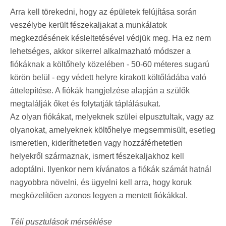
Arra kell törekedni, hogy az épületek felújítása során
veszélybe került fészekaljakat a munkálatok
megkezdésének késleltetésével védjük meg. Ha ez nem
lehetséges, akkor sikerrel alkalmazható módszer a
fiókáknak a költőhely közelében - 50-60 méteres sugarú
körön belül - egy védett helyre kirakott költőládába való
áttelepítése. A fiókák hangjelzése alapján a szülők
megtalálják őket és folytatják táplálásukat.
Az olyan fiókákat, melyeknek szülei elpusztultak, vagy az
olyanokat, amelyeknek költőhelye megsemmisült, esetleg
ismeretlen, kideríthetetlen vagy hozzáférhetetlen
helyekről származnak, ismert fészekaljakhoz kell
adoptálni. Ilyenkor nem kívánatos a fiókák számát hatnál
nagyobbra növelni, és ügyelni kell arra, hogy koruk
megközelítően azonos legyen a mentett fiókákkal.
Téli pusztulások mérséklése