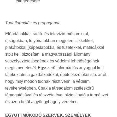
elterjedésére
Tudatformálás és propaganda
Előadásokkal, rádió- és televízió-műsorokkal,
újságokban, folyóiratokban megjelent cikkekkel,
plakátokkal (képeslapokkal és füzetekkel, matricákkal
stb.) kell biztosítani a magyarországi állomány
veszélyeztetettségének és védelmi lehetőségeinek
megismertetését. Egyszerű információs anyaggal kell
tájékoztatni a gazdálkodókat, épületkezelőket stb. arról,
hogy mily módon tudnak részt venni a védelmi
tevékenységben. Csak a társadalom széleskörű
támogatásával és részvételével biztosítható a természet
és azon belül a gyöngybagoly védelme.
EGYÜTTMŰKÖDŐ SZERVEK, SZEMÉLYEK