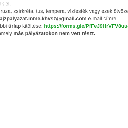
k el.
eruza, zsírkréta, tus, tempera, vízfesték vagy ezek ötvöze
rajzpalyazat.mme.khvsz@gmail.com
e-mail címre.
ábbi
űrlap
kitöltése:
https://forms.gle/PfFeJ9HrVFV8uu
 amely
más pályázatokon nem vett részt.