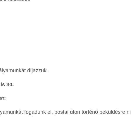
ályamunkát díjazzuk.
is 30.
et:
lyamunkát fogadunk el, postai úton történő beküldésre n