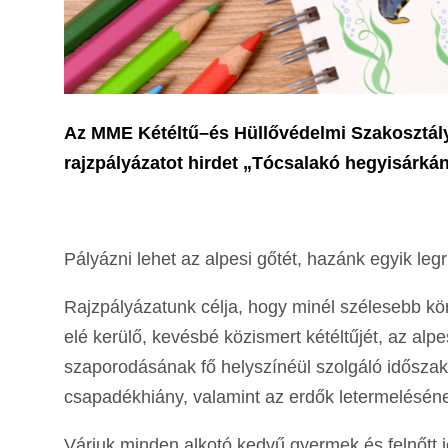
Az MME Kétéltű–és Hüllővédelmi Szakosztály
rajzpályázatot hirdet „Tócsalakó hegyisárkán
Pályázni lehet az alpesi gőtét, hazánk egyik legr
Rajzpályázatunk célja, hogy minél szélesebb k
elé kerülő, kevésbé közismert kétéltűjét, az alpes
szaporodásának fő helyszínéül szolgáló időszako
csapadékhiány, valamint az erdők letermelésén
Várjuk minden alkotó kedvű gyermek és felnőtt j