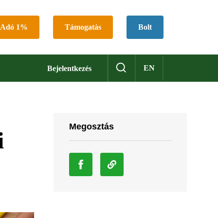
Adó 1%
Támogatás
Bolt
EN
Bejelentkezés
Megosztás
i