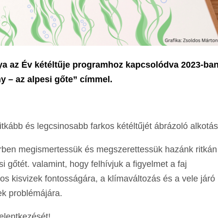
a az Év kétéltűje programhoz kapcsolódva 2023-ban
y – az alpesi gőte” címmel.
itkább és legcsinosabb farkos kétéltűjét ábrázoló alkotás
örben megismertessük és megszerettessük hazánk ritká
i gőtét. valamint, hogy felhívjuk a figyelmet a faj
s kisvizek fontosságára, a klímaváltozás és a vele járó
ek problémájára.
elentkezését!