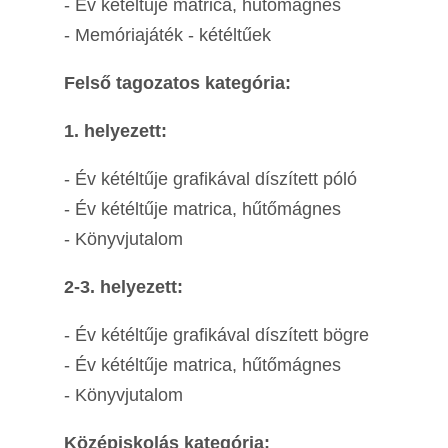
- Év kétéltűje matrica, hűtőmágnes
- Memóriajáték - kétéltűek
Felső tagozatos kategória:
1. helyezett:
- Év kétéltűje grafikával díszített póló
- Év kétéltűje matrica, hűtőmágnes
- Könyvjutalom
2-3. helyezett:
- Év kétéltűje grafikával díszített bögre
- Év kétéltűje matrica, hűtőmágnes
- Könyvjutalom
Középiskolás kategória: