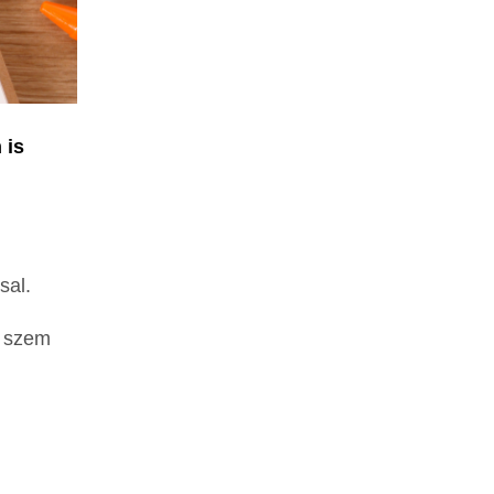
 is
sal.
n szem