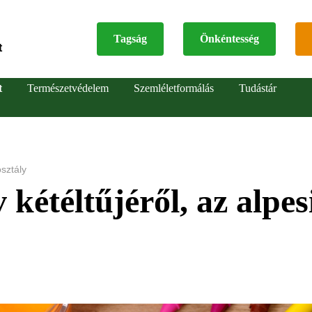
Tagság
Önkéntesség
t
Top
t
Természetvédelem
Szemléletformálás
Tudástár
menu
sztály
kétéltűjéről, az alpes