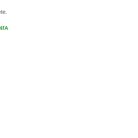
te.
4fA