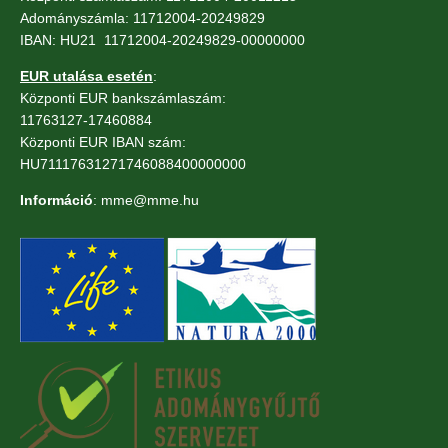
Adományszámla: 11712004-20249829
IBAN: HU21 11712004-20249829-00000000
EUR utalása esetén
:
Központi EUR bankszámlaszám:
11763127-17460884
Központi EUR IBAN szám:
HU71117631271746088400000000
Információ
: mme@mme.hu