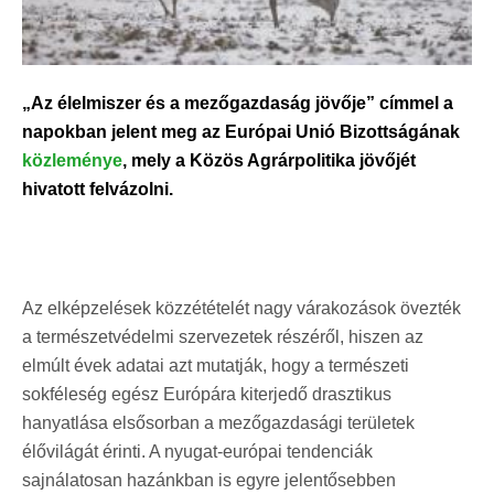
„Az élelmiszer és a mezőgazdaság jövője” címmel a
napokban jelent meg az Európai Unió Bizottságának
közleménye
, mely a Közös Agrárpolitika jövőjét
hivatott felvázolni.
Az elképzelések közzétételét nagy várakozások övezték
a természetvédelmi szervezetek részéről, hiszen az
elmúlt évek adatai azt mutatják, hogy a természeti
sokféleség egész Európára kiterjedő drasztikus
hanyatlása elsősorban a mezőgazdasági területek
élővilágát érinti. A nyugat-európai tendenciák
sajnálatosan hazánkban is egyre jelentősebben