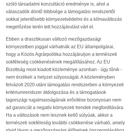
szóló társadalmi konzultáció eredménye is, ahol a
válaszadók döntő többsége a támogatási rendszertől
sokkal jelentősebb környezetvédelmi és a klímaváltozás
megelőzése terén tett hozzájárulást várt el.
Ebben a drasztikusan változó mezőgazdasági
környezetben joggal várhatnák az EU állampolgárai,
hogy a Közös Agrárpolitika hozzájáruljon a természeti
sokféleség csökkenésének megállításához. Az EU
Bizottság most kiadott közleménye azonban - úgy tűnik -
nem érzékeli a helyzet súlyosságát. A közleményben
felvázolt 2020 utáni támogatási rendszerben a környezeti
kritériumrendszer átdolgozása és a támogatások
tagországi rugalmasságának erősítése bizonyosan nem
ad garanciát a negatív környezeti trendek megfordítására.
Ha a változások nem lesznek kellő súlyúak, akkor a
természeti sokféleség további csökkenése várható, amely
rövid távon a mezőgazdasági élőhelyek összeomlásához