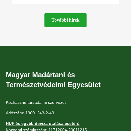
minden kétéltű- és
További hírek
Magyar Madártani és
Természetvédelmi Egyesület
Közhasznú társadalmi szervezet
Adószám: 19001243-2-43
HUF és egyéb deviza utalása esetén:
Központi számlaszám: 11712004-20011215