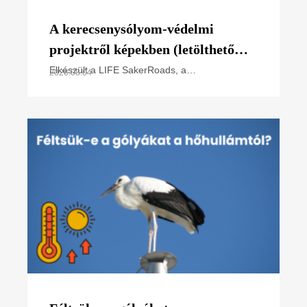
A kerecsenysólyom-védelmi
projektről képekben (letölthető
poszter)
Elkészült a LIFE SakerRoads, a
2026.08.04
kerecsensólyom-védelme az Észak-alföldi
régióban projektünk főbb tevékenységeit
összefoglaló poszterünk, melyet