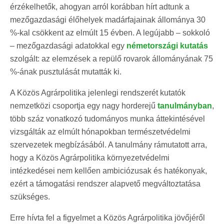
érzékelhetők, ahogyan arról korábban hírt adtunk a
mezőgazdasági élőhelyek madárfajainak állománya 30
%-kal csökkent az elmúlt 15 évben. A legújabb – sokkoló
– mezőgazdasági adatokkal egy
németországi kutatás
szolgált: az elemzések a repülő rovarok állományának 75
%-ának pusztulását mutatták ki.
A Közös Agrárpolitika jelenlegi rendszerét kutatók
nemzetközi csoportja egy nagy horderejű
tanulmányban
,
több száz vonatkozó tudományos munka áttekintésével
vizsgálták az elmúlt hónapokban természetvédelmi
szervezetek megbízásából. A tanulmány rámutatott arra,
hogy a Közös Agrárpolitika környezetvédelmi
intézkedései nem kellően ambiciózusak és hatékonyak,
ezért a támogatási rendszer alapvető megváltoztatása
szükséges.
Erre hívta fel a figyelmet a Közös Agrárpolitika jövőjéről