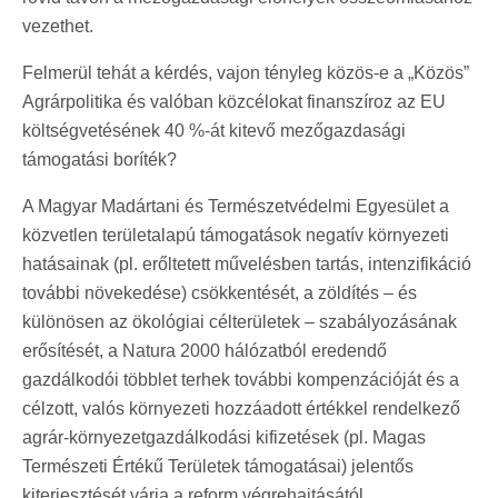
vezethet.
Felmerül tehát a kérdés, vajon tényleg közös-e a „Közös”
Agrárpolitika és valóban közcélokat finanszíroz az EU
költségvetésének 40 %-át kitevő mezőgazdasági
támogatási boríték?
A Magyar Madártani és Természetvédelmi Egyesület a
közvetlen területalapú támogatások negatív környezeti
hatásainak (pl. erőltetett művelésben tartás, intenzifikáció
további növekedése) csökkentését, a zöldítés – és
különösen az ökológiai célterületek – szabályozásának
erősítését, a Natura 2000 hálózatból eredendő
gazdálkodói többlet terhek további kompenzációját és a
célzott, valós környezeti hozzáadott értékkel rendelkező
agrár-környezetgazdálkodási kifizetések (pl. Magas
Természeti Értékű Területek támogatásai) jelentős
kiterjesztését várja a reform végrehajtásától.