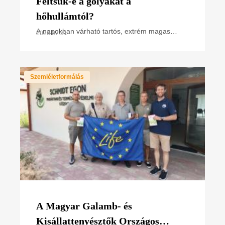
Féltsük-e a gólyákat a
hőhullámtól?
A napokban várható tartós, extrém magas
2026.07.31
hőmérséklet miatt hőségriasztás van
érvényben. Hogyan hat ez a madarakra,
különösen a napsütötte fészken
Szemléletformálás
A Magyar Galamb- és
Kisállattenyésztők Országos