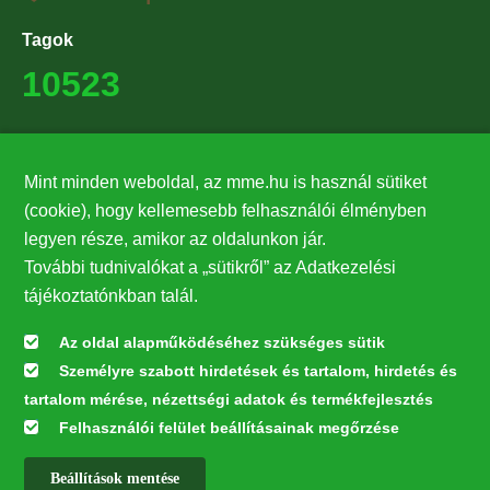
Tagok
10523
Támogatók
Mint minden weboldal, az mme.hu is használ sütiket
27224
(cookie), hogy kellemesebb felhasználói élményben
legyen része, amikor az oldalunkon jár.
Hírlevél feliratkozás
További tudnivalókat a „sütikről” az Adatkezelési
Értesüljön elsőként legfrissebb híreinkről, eseményeinkről!
tájékoztatónkban talál.
Az oldal alapműködéséhez szükséges sütik
Személyre szabott hirdetések és tartalom, hirdetés és
Feliratkozás
tartalom mérése, nézettségi adatok és termékfejlesztés
Felhasználói felület beállításainak megőrzése
Beállítások mentése