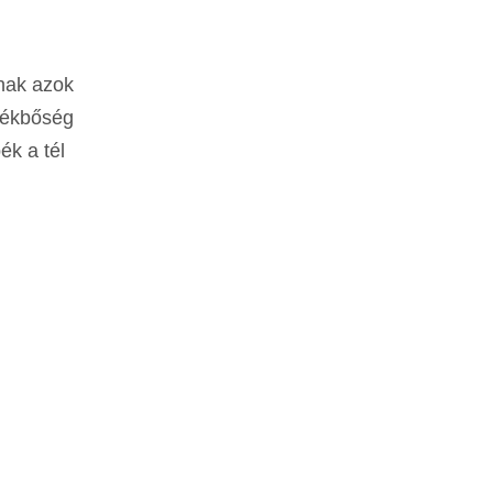
tnak azok
álékbőség
ék a tél