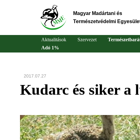
Ugrás
a
Magyar Madártani és
tartalomra
Természetvédelmi Egyesüle
Aktualitások
Szervezet
Természetbará
Adó 1%
Main
navigation
2017.07.27
Kudarc és siker a 