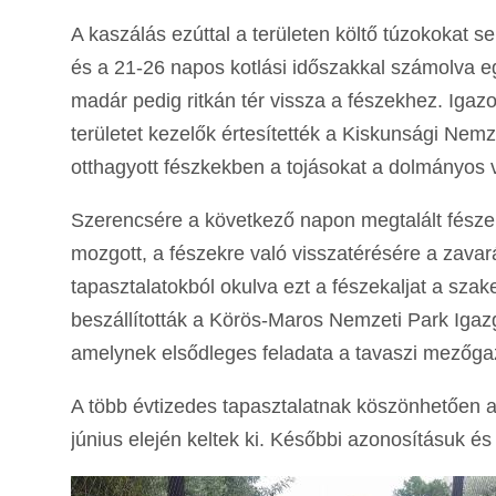
A kaszálás ezúttal a területen költő túzokokat se
és a 21-26 napos kotlási időszakkal számolva egy
madár pedig ritkán tér vissza a fészekhez. Igaz
területet kezelők értesítették a Kiskunsági Nemzet
otthagyott fészkekben a tojásokat a dolmányos 
Szerencsére a következő napon megtalált fészek
mozgott, a fészekre való visszatérésére a zavar
tapasztalatokból okulva ezt a fészekaljat a sz
beszállították a Körös-Maros Nemzeti Park Iga
amelynek elsődleges feladata a tavaszi mezőga
A több évtizedes tapasztalatnak köszönhetően a 
június elején keltek ki. Későbbi azonosításuk 