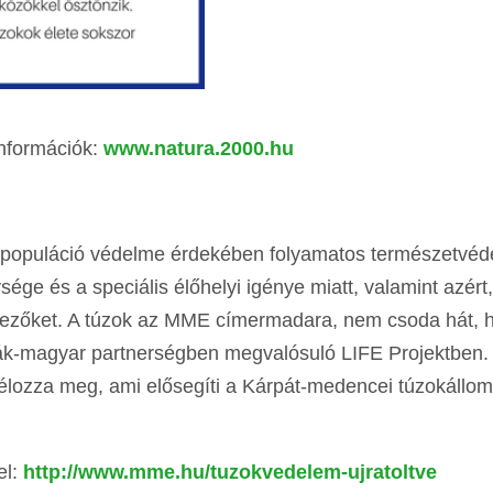
információk:
www.natura.2000.hu
úzokpopuláció védelme érdekében folyamatos természetvéd
ége és a speciális élőhelyi igénye miatt, valamint azért
nyezőket. A túzok az MME címermadara, nem csoda hát, 
rák-magyar partnerségben megvalósuló LIFE Projektben. 
t célozza meg, ami elősegíti a Kárpát-medencei túzokállo
el:
http://www.mme.hu/tuzokvedelem-ujratoltve