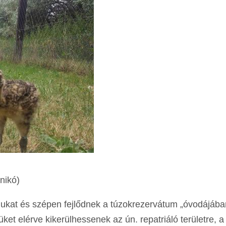
nikó)
magukat és szépen fejlődnek a túzokrezervátum „óvodájába
et elérve kikerülhessenek az ún. repatriáló területre, a k