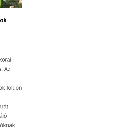
jok
korai
. Az
ok földön
arát
áló
ozóknak