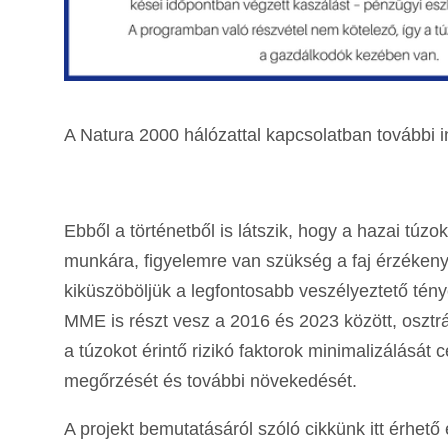
A Natura 2000 hálózattal kapcsolatban további 
Ebből a történetből is látszik, hogy a hazai t
munkára, figyelemre van szükség a faj érzékenys
kiküszöböljük a legfontosabb veszélyeztető té
MME is részt vesz a 2016 és 2023 között, oszt
a túzokot érintő rizikó faktorok minimalizálásá
megőrzését és további növekedését.
A projekt bemutatásáról szóló cikkünk itt érhető 