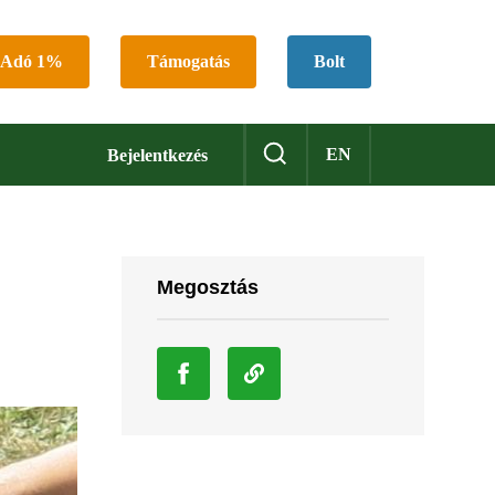
Adó 1%
Támogatás
Bolt
EN
Bejelentkezés
Megosztás