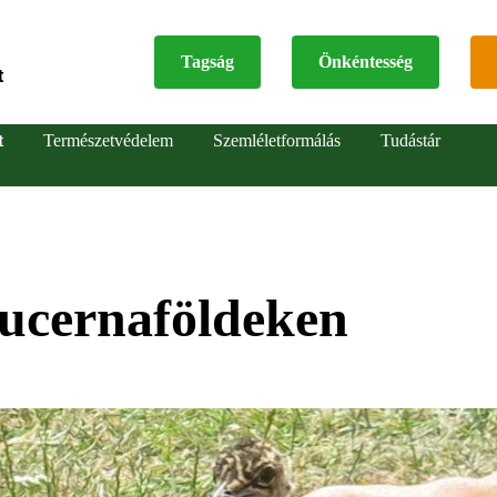
Tagság
Önkéntesség
t
Top
t
Természetvédelem
Szemléletformálás
Tudástár
menu
lucernaföldeken