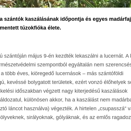
 a szántók kaszálásának időpontja és egyes madárfa
 mentett túzokfióka élete.
 szántóján május 9-én kezdték lekaszálni a lucernát. A 
ermészetvédelmi szempontból egyáltalán nem szerencsés
a több éves, kiöregedő lucernások – más szántóföldi
ú, kevéssé bolygatott területek, ezért vonzó élőhelyek s
zkelési időszakban végzett nagy kiterjedésű kaszálások
áldozatul, különösen akkor, ha a kaszálást nem madárb
sztó láncot használva) végezték. A hirtelen „csupasszá” v
nak, ölyveknek, sirályoknak, gólyáknak, és az emlős ragad