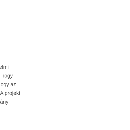
elmi
, hogy
hogy az
A projekt
mány