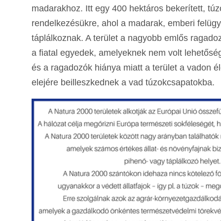
madarakhoz. Itt egy 400 hektáros bekerített, tú
rendelkezésükre, ahol a madarak, emberi felügy
táplálkoznak. A terület a nagyobb emlős ragadoz
a fiatal egyedek, amelyeknek nem volt lehetőségü
és a ragadozók hiánya miatt a terület a vadon é
elejére beilleszkednek a vad túzokcsapatokba.