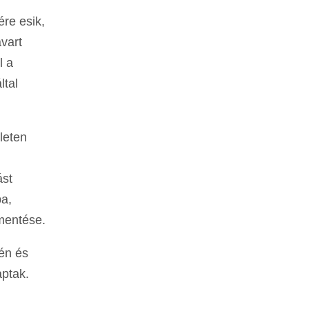
ére esik,
avart
l a
ltal
leten
ást
ba,
mentése.
gén és
aptak.