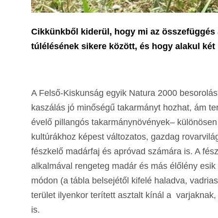
Cikkünkből kiderül, hogy mi az összefüggés
túlélésének sikere között, és hogy alakul két
A Felső-Kiskunság egyik Natura 2000 besorolású
kaszálás jó minőségű takarmányt hozhat, ám t
évelő pillangós takarmánynövények– különösen 
kultúrákhoz képest változatos, gazdag rovarvilág
fészkelő madárfaj és apróvad számára is. A fés
alkalmával rengeteg madár és más élőlény esik 
módon (a tábla belsejétől kifelé haladva, vadria
terület ilyenkor terített asztalt kínál a varjak
is.