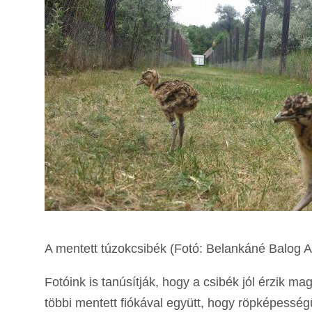
A mentett túzokcsibék (Fotó: Belankáné Balog A
Fotóink is tanúsítják, hogy a csibék jól érzik 
többi mentett fiókával együtt, hogy röpképességük