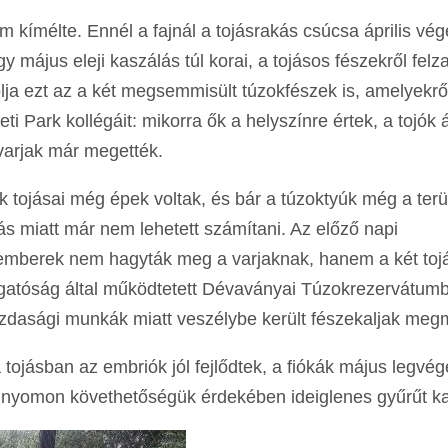
m kímélte. Ennél a fajnál a tojásrakás csúcsa április vég
 május eleji kaszálás túl korai, a tojásos fészekről felz
olja ezt az a két megsemmisült túzokfészek is, amelyekrő
i Park kollégáit: mikorra ők a helyszínre értek, a tojók á
varjak már megették.
 tojásai még épek voltak, és bár a túzoktyúk még a terü
ás miatt már nem lehetett számítani. Az előző napi
akemberek nem hagyták meg a varjaknak, hanem a két toj
zgatóság által működtetett Dévaványai Túzokrezervátum
zdasági munkák miatt veszélybe került fészekaljak meg
tojásban az embriók jól fejlődtek, a fiókák május legvé
és nyomon követhetőségük érdekében ideiglenes gyűrűt k