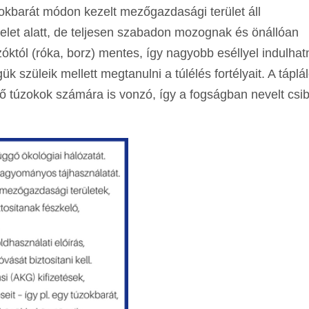
zokbarát módon kezelt mezőgazdasági terület áll
elet alatt, de teljesen szabadon mozognak és önállóan
óktól (róka, borz) mentes, így nagyobb eséllyel indulha
k szüleik mellett megtanulni a túlélés fortélyait. A tápl
lő túzokok számára is vonzó, így a fogságban nevelt csib