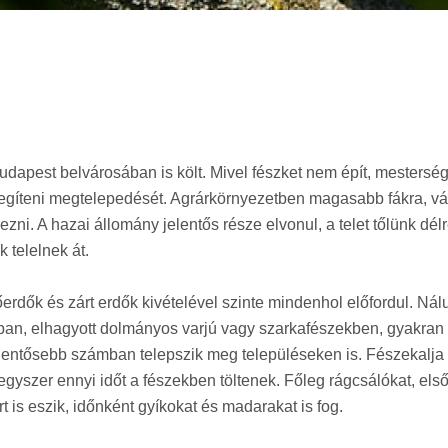
apest belvárosában is költ. Mivel fészket nem épít, mestersé
t segíteni megtelepedését. Agrárkörnyezetben magasabb fákra, 
ni. A hazai állomány jelentős része elvonul, a telet tőlünk délre
 telelnek át.
őerdők és zárt erdők kivételével szinte mindenhol előfordul. Nál
ban, elhagyott dolmányos varjú vagy szarkafészekben, gyakran
 jelentősebb számban telepszik meg településeken is. Fészekalja
g egyszer ennyi időt a fészekben töltenek. Főleg rágcsálókat, el
 is eszik, időnként gyíkokat és madarakat is fog.