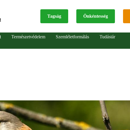
Tagság
Önkéntesség
t
Top
t
Természetvédelem
Szemléletformálás
Tudástár
menu