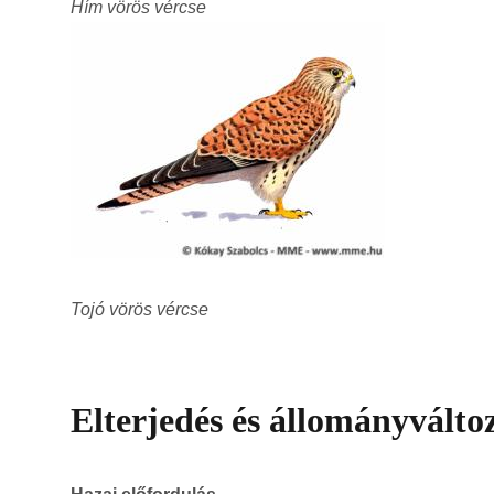
Hím vörös vércse
Tojó vörös vércse
Elterjedés és állományválto