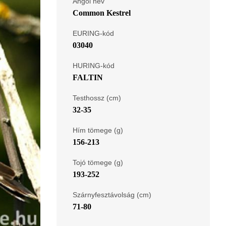
Angol név
Common Kestrel
EURING-kód
03040
HURING-kód
FALTIN
Testhossz (cm)
32-35
Hím tömege (g)
156-213
Tojó tömege (g)
193-252
Szárnyfesztávolság (cm)
71-80