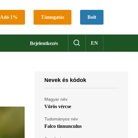
Adó 1%
Támogatás
Bolt
EN
Bejelentkezés
Nevek és kódok
Magyar név
Vörös vércse
Tudományos név
Falco tinnunculus