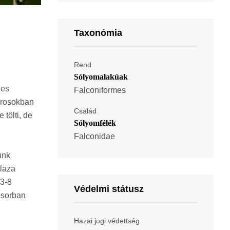
Taxonómia
Rend
Sólyomalakúak
ges
Falconiformes
városokban
Család
 tölti, de
Sólyomfélék
Falconidae
unk
 laza
 3-8
Védelmi státusz
sősorban
Hazai jogi védettség