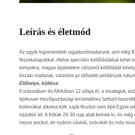
Leírás és életmód
Az egyik legismertebb ragadozómadarunk, ami még Bud
fészekalapokkal, illetve speciális költőládákkal lehe
tornyokra, magas épületekre célszerű költőládát kihelyez
északi madarak, valamint az idősebb példányok nálunk
Élőhelye, költése:
Eurázsiában és Afrikában 12 alfaja él, a sivatagok, es
tipikusan mezőgazdasági területekhez tartozó fasorok
kolóniákat alkotva költ, saját fészket nem épít Egyre
tojásból áll. A fiókák 28-30 nap alatt kelnek ki, és mé
mezei pockot, de nyáron sáskát, szöcskét és más rovart