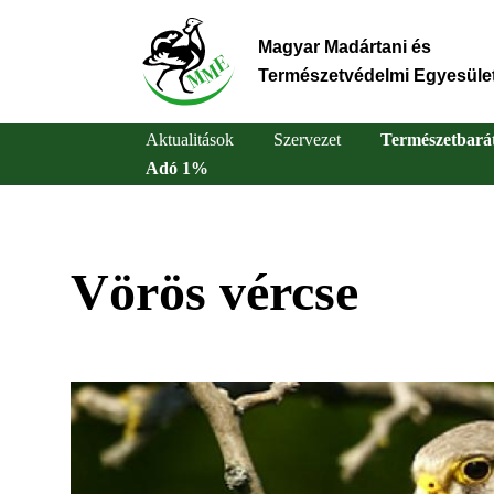
Ugrás
a
Magyar Madártani és
tartalomra
Természetvédelmi Egyesüle
Aktualitások
Szervezet
Természetbará
Adó 1%
Main
navigation
Vörös vércse