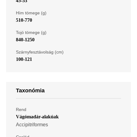
45-53
Hím tömege (g)
510-770
Tojó tömege (g)
840-1250
Szárnyfesztávolság (cm)
100-121
Taxonómia
Rend
Vágómadár-alakúak
Accipitriformes
Család