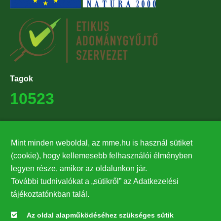
Tagok
10523
Támogatók
Mint minden weboldal, az mme.hu is használ sütiket
27224
(cookie), hogy kellemesebb felhasználói élményben
legyen része, amikor az oldalunkon jár.
Hírlevél feliratkozás
További tudnivalókat a „sütikről” az Adatkezelési
Értesüljön elsőként legfrissebb híreinkről, eseményeinkről!
tájékoztatónkban talál.
Az oldal alapműködéséhez szükséges sütik