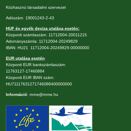
Közhasznú társadalmi szervezet
Adószám: 19001243-2-43
HUF és egyéb deviza utalása esetén:
Központi számlaszám: 11712004-20011215
Adományszámla: 11712004-20249829
IBAN: HU21 11712004-20249829-00000000
EUR utalása esetén
:
Központi EUR bankszámlaszám:
11763127-17460884
Központi EUR IBAN szám:
HU71117631271746088400000000
Információ
: mme@mme.hu