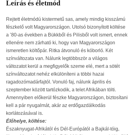
Leírás és életmód
Rejtett életmódú kistermetű sas, amely mindig kisszámú
fészkelő volt Magyarországon. Utolsó bizonyított költése
a ’80-as években a Bükkből és Pilisből volt ismert, ennek
ellenére nem zárható ki, hogy van Magyarországon
ismeretlen költőpár. Ritka átvonuló és kóborló. Két
színváltozata van. Nálunk legtöbbször a világos
változatot kerül a megfigyelők szeme elé, mert a sötét
színváltozatot nehéz elkülöníteni a többi hazai
ragadozómadárfajtól. Vonuló faj, nálunk április és
szeptember között tartózkodik, a telet Afrikában tölti.
Amennyiben előkerül fészke Magyarországon, biztosítani
kell a pár nyugalmát, akár az erdőgazdálkodás
korlátozásával is.
Élőhelye, költése:
Északnyugat-Afrikától és Dél-Európától a Bajkál-tóig,