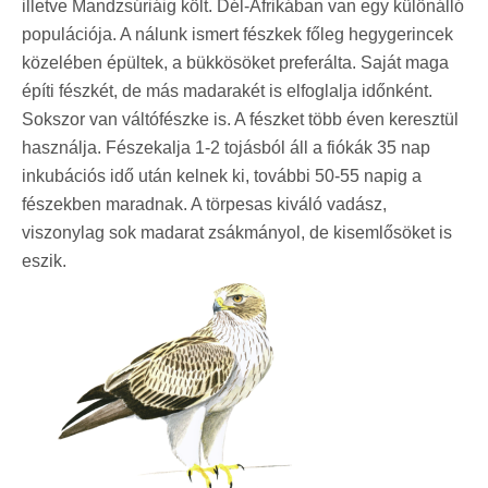
illetve Mandzsúriáig költ. Dél-Afrikában van egy különálló
populációja. A nálunk ismert fészkek főleg hegygerincek
közelében épültek, a bükkösöket preferálta. Saját maga
építi fészkét, de más madarakét is elfoglalja időnként.
Sokszor van váltófészke is. A fészket több éven keresztül
használja. Fészekalja 1-2 tojásból áll a fiókák 35 nap
inkubációs idő után kelnek ki, további 50-55 napig a
fészekben maradnak. A törpesas kiváló vadász,
viszonylag sok madarat zsákmányol, de kisemlősöket is
eszik.