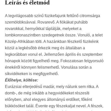
Leírás és életmód
A legvilágosabb színű füzikefajunk feltűnő citromsárga
szemöldöksávval. Rovarevő. A fiókákat puhább
rovarokkal, hernyókkal táplálják, melyeket a
lombkoronaszintben szedegetnek össze. Vonuló, a telet
Közép-Afrikában tölti. A hazánkban fészkelő füzikéink
közül a legkésőbb érkezik meg és általában a
legkorábban vonul el. Jellemzően április és szeptember
hónapok között figyelhető meg. Fokozatosan felgyorsuló
énekéről könnyen felismerhető. Vonulása során a
síkvidékeken is megfigyelhető.
Élőhelye, költése:
Eurázsiai elterjedésű madár, mely nálunk sem ritka. A
domb-, de még inkább a hegyvidékeket részesíti
előnyben, ahol elegyes állományú erdőket, főként
bükkösöket talál. Évente egy fészekaljat nevel. A fészek,