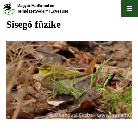
Ugrás
Magyar Madártani és
a
Természetvédelmi Egyesület
tartalomra
Sisegő füzike