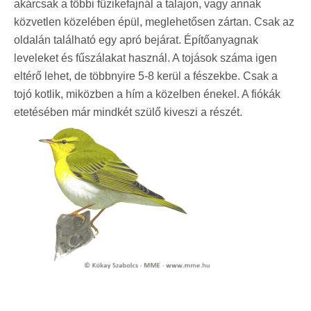
akárcsak a többi füzikefajnál a talajon, vagy annak
közvetlen közelében épül, meglehetősen zártan. Csak az
oldalán található egy apró bejárat. Építőanyagnak
leveleket és fűszálakat használ. A tojások száma igen
eltérő lehet, de többnyire 5-8 kerül a fészekbe. Csak a
tojó kotlik, miközben a hím a közelben énekel. A fiókák
etetésében már mindkét szülő kiveszi a részét.