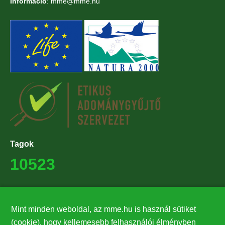
Információ
: mme@mme.hu
Tagok
10523
Támogatók
Mint minden weboldal, az mme.hu is használ sütiket
27224
(cookie), hogy kellemesebb felhasználói élményben