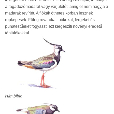
a ragadozómadarat vagy varjúfélét, amíg el nem hagyja a
madarak revírjét. A fiókák öthetes korban lesznek
röpképesek. Főleg rovarokat, pókokat, férgeket és
puhatestűeket fogyaszt, ezt kiegészíti növényi eredetű
táplálékokkal.
Hím bíbic