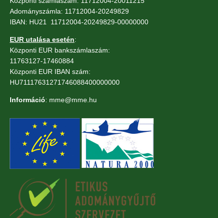
Központi számlaszám: 11712004-20011215
Adományszámla: 11712004-20249829
IBAN: HU21 11712004-20249829-00000000
EUR utalása esetén
:
Központi EUR bankszámlaszám:
11763127-17460884
Központi EUR IBAN szám:
HU71117631271746088400000000
Információ
: mme@mme.hu