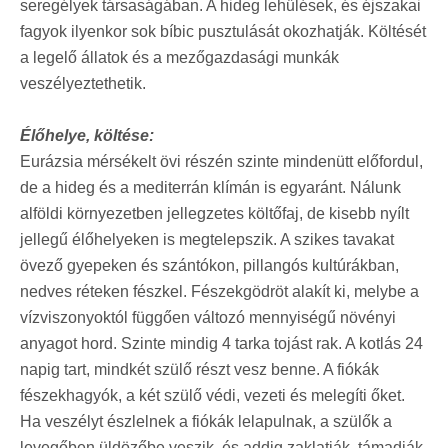
seregélyek társaságában. A hideg lehűlések, és éjszakai
fagyok ilyenkor sok bíbic pusztulását okozhatják. Költését
a legelő állatok és a mezőgazdasági munkák
veszélyeztethetik.
Élőhelye, költése:
Eurázsia mérsékelt övi részén szinte mindenütt előfordul,
de a hideg és a mediterrán klímán is egyaránt. Nálunk
alföldi környezetben jellegzetes költőfaj, de kisebb nyílt
jellegű élőhelyeken is megtelepszik. A szikes tavakat
övező gyepeken és szántókon, pillangós kultúrákban,
nedves réteken fészkel. Fészekgödröt alakít ki, melybe a
vízviszonyoktól függően változó mennyiségű növényi
anyagot hord. Szinte mindig 4 tarka tojást rak. A kotlás 24
napig tart, mindkét szülő részt vesz benne. A fiókák
fészekhagyók, a két szülő védi, vezeti és melegíti őket.
Ha veszélyt észlelnek a fiókák lelapulnak, a szülők a
levegőben üldözőbe veszik, és addig zaklatják, támadják