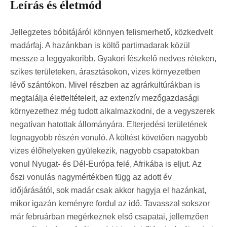
Leírás és életmód
Jellegzetes bóbitájáról könnyen felismerhető, közkedvelt
madárfaj. A hazánkban is költő partimadarak közül
messze a leggyakoribb. Gyakori fészkelő nedves réteken,
szikes területeken, árasztásokon, vizes környezetben
lévő szántókon. Mivel részben az agrárkultúrákban is
megtalálja életfeltételeit, az extenzív mezőgazdasági
környezethez még tudott alkalmazkodni, de a vegyszerek
negatívan hatottak állományára. Elterjedési területének
legnagyobb részén vonuló. A költést követően nagyobb
vizes élőhelyeken gyülekezik, nagyobb csapatokban
vonul Nyugat- és Dél-Európa felé, Afrikába is eljut. Az
őszi vonulás nagymértékben függ az adott év
időjárásától, sok madár csak akkor hagyja el hazánkat,
mikor igazán keményre fordul az idő. Tavasszal sokszor
már februárban megérkeznek első csapatai, jellemzően