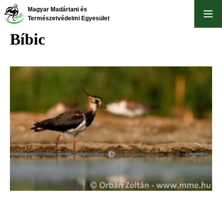
Ugrás
Magyar Madártani és
a
Természetvédelmi Egyesület
tartalomra
Bíbic