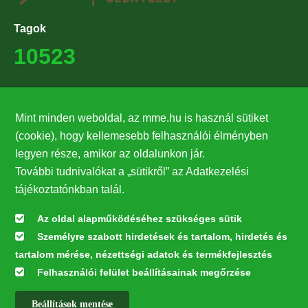
Tagok
10523
Támogatók
Mint minden weboldal, az mme.hu is használ sütiket
27224
(cookie), hogy kellemesebb felhasználói élményben
legyen része, amikor az oldalunkon jár.
Hírlevél feliratkozás
További tudnivalókat a „sütikről” az Adatkezelési
Értesüljön elsőként legfrissebb híreinkről, eseményeinkről!
tájékoztatónkban talál.
Az oldal alapműködéséhez szükséges sütik
Személyre szabott hirdetések és tartalom, hirdetés és
Feliratkozás
tartalom mérése, nézettségi adatok és termékfejlesztés
Felhasználói felület beállításainak megőrzése
Beállítások mentése