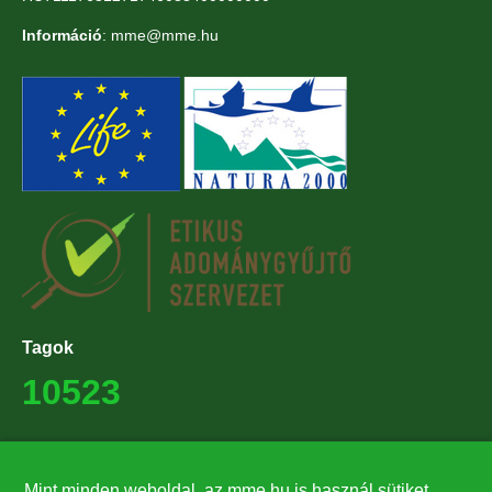
Információ
: mme@mme.hu
Tagok
10523
Támogatók
Mint minden weboldal, az mme.hu is használ sütiket