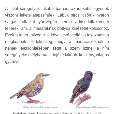
A fiatal seregélyek inkább barnás, az idősebb egyedek
viszont fekete alapszínűek. Lábuk piros, csőrük nyáron
sárgás. Tollaikat nyár végén cserélik, a friss tollak végei
fehérek, ami a madaraknak pöttyös kinézetet kölcsönöz.
Ezek a fehér tollvégek a következő vedlésig fokozatosan
megkopnak. Érdekesség, hogy a madarászoknak a
nemek elkülönítésében segít a szem színe: a hím
seregélyeké mélybarna, a tojóké fakóbb, keskeny, világos
gyűrűvel.
Fiatal és öreg, kifejlett egyed (Rajzok: Kókay Szabolcs)