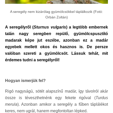
A seregély nem kizárólag gyümölcsökkel táplálkozik (Fotó:
Orbán Zoltán)
A seregélyről (
Sturnus vulgaris
) a legtöbb embernek
talán nagy
seregben
repülő, gyümölcspusztító
madarak képe jut eszébe, azonban ez a madár
egyebek mellett okos és hasznos is. De persze
valóban szereti a gyümölcsöt. Lássuk tehát, mit
érdemes tudni a seregélyről!
Hogyan ismerjük fel?
Rigó nagyságú, sötét alapszínű madár, így távolról akár
össze is téveszthetnénk egy fekete rigóval (
Turdus
merula
). Azonban amikor a seregély a fűben táplálékot
keres, nem ugrál, hanem megfontoltan lépked.