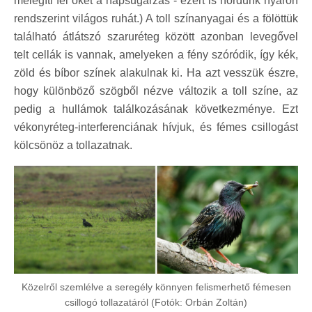
melegíti fel őket a napsugárzás - ezért is hordunk nyáron
rendszerint világos ruhát.) A toll színanyagai és a fölöttük
található átlátszó szaruréteg között azonban levegővel
telt cellák is vannak, amelyeken a fény szóródik, így kék,
zöld és bíbor színek alakulnak ki. Ha azt vesszük észre,
hogy különböző szögből nézve változik a toll színe, az
pedig a hullámok találkozásának következménye. Ezt
vékonyréteg-interferenciának hívjuk, és fémes csillogást
kölcsönöz a tollazatnak.
Közelről szemlélve a seregély könnyen felismerhető fémesen
csillogó tollazatáról (Fotók: Orbán Zoltán)