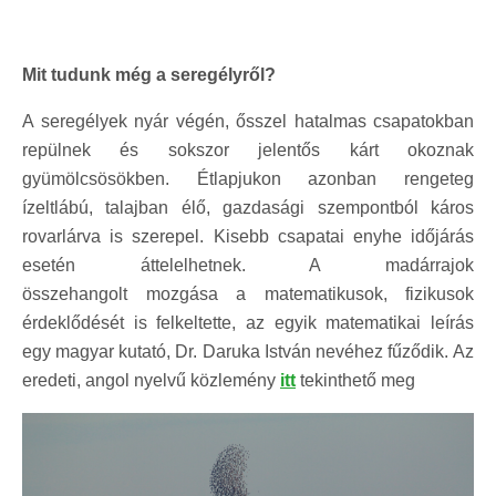
Mit tudunk még a seregélyről?
A seregélyek nyár végén, ősszel hatalmas csapatokban
repülnek és sokszor jelentős kárt okoznak
gyümölcsösökben. Étlapjukon azonban rengeteg
ízeltlábú, talajban élő, gazdasági szempontból káros
rovarlárva is szerepel. Kisebb csapatai enyhe időjárás
esetén áttelelhetnek. A madárrajok
összehangolt mozgása a matematikusok, fizikusok
érdeklődését is felkeltette, az egyik matematikai leírás
egy magyar kutató, Dr. Daruka István nevéhez fűződik. Az
eredeti, angol nyelvű közlemény
itt
tekinthető meg