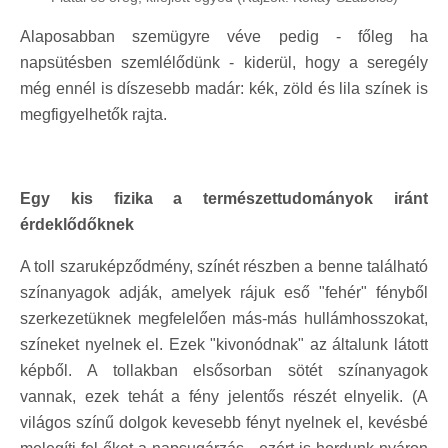
Alaposabban szemügyre véve pedig - főleg ha
napsütésben szemlélődünk - kiderül, hogy a seregély
még ennél is díszesebb madár: kék, zöld és lila színek is
megfigyelhetők rajta.
Egy kis fizika a természettudományok iránt
érdeklődőknek
A toll szaruképződmény, színét részben a benne található
színanyagok adják, amelyek rájuk eső "fehér" fényből
szerkezetüknek megfelelően más-más hullámhosszokat,
színeket nyelnek el. Ezek "kivonódnak" az általunk látott
képből. A tollakban elsősorban sötét színanyagok
vannak, ezek tehát a fény jelentős részét elnyelik. (A
világos színű dolgok kevesebb fényt nyelnek el, kevésbé