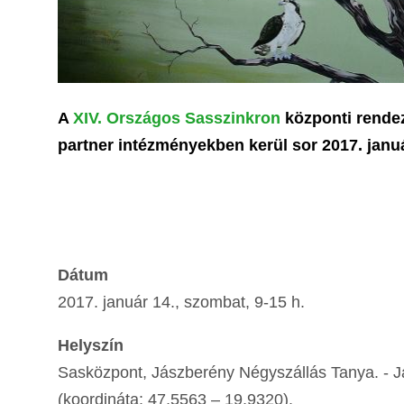
A
XIV. Országos Sasszinkron
központi rendez
partner intézményekben kerül sor 2017. januá
Dátum
2017. január 14., szombat, 9-15 h.
Helyszín
Sasközpont, Jászberény Négyszállás Tanya. - J
(koordináta: 47,5563 – 19,9320).