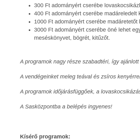
300 Ft adományért cserébe lovaskocsikázh
400 Ft adományért cserébe madáreledelt k
1000 Ft adományért cserébe madáretetőt k
3000 Ft adományért cserébe öné lehet eg
meséskönyvet, bögrét, kitűzőt.
A programok nagy része szabadtéri, így ajánlott
A vendégeinket meleg teával és zsíros kenyérrel
A programok időjárásfüggőek, a lovaskocsikázás
A Sasközpontba a belépés ingyenes!
Kísérő programok: