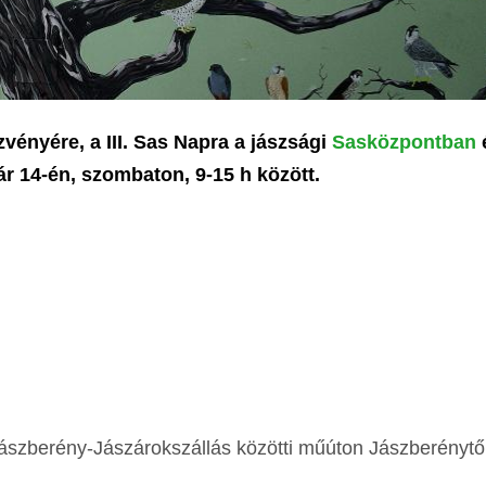
vényére, a III. Sas Napra a jászsági
Sasközpontban
r 14-én, szombaton, 9-15 h között.
ászberény-Jászárokszállás közötti műúton Jászberénytő