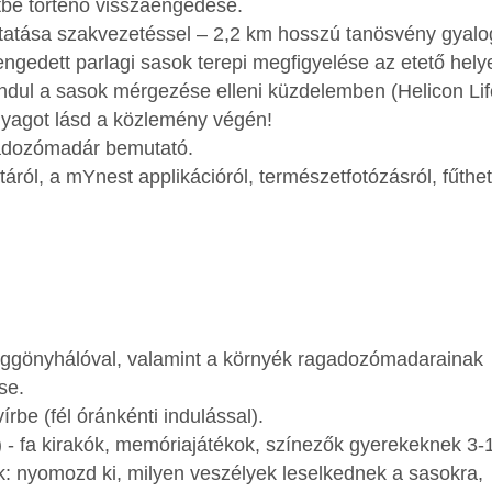
etbe történő visszaengedése.
atása szakvezetéssel – 2,2 km hosszú tanösvény gyal
ngedett parlagi sasok terepi megfigyelése az etető hely
 indul a sasok mérgezése elleni küzdelemben (Helicon Lif
nyagot lásd a közlemény végén!
agadozómadár bemutató.
ól, a mYnest applikációról, természetfotózásról, fűthe
üggönyhálóval, valamint a környék ragadozómadarainak
se.
rbe (fél óránkénti indulással).
n) - fa kirakók, memóriajátékok, színezők gyerekeknek 3-
k: nyomozd ki, milyen veszélyek leselkednek a sasokra,