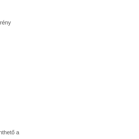
erény
nthető a