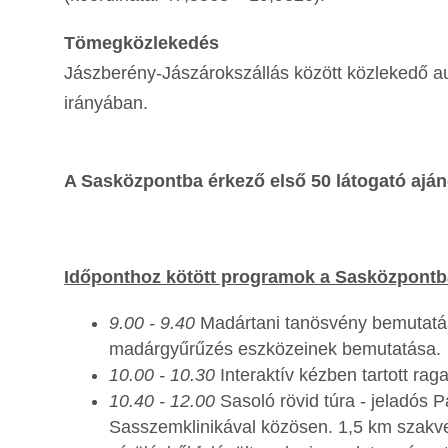
Tömegközlekedés
Jászberény-Jászárokszállás között közlekedő a
irányában.
A Sasközpontba érkező első 50 látogató aján
Időponthoz kötött programok a Sasközpontb
9.00 - 9.40
Madártani tanösvény bemutatás
madárgyűrűzés eszközeinek bemutatása.
10.00 - 10.30
Interaktív kézben tartott r
10.40 - 12.00
Sasoló rövid túra - jeladós
Sasszemklinikával közösen. 1,5 km szakvez