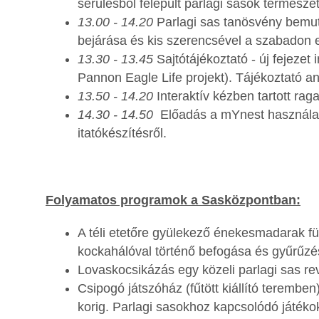
sérülésből felépült parlagi sasok termész
13.00 - 14.20
Parlagi sas tanösvény bemut
bejárása és kis szerencsével a szabadon e
13.30 - 13.45
Sajtótájékoztató - új fejezet
Pannon Eagle Life projekt). Tájékoztató a
13.50 - 14.20
Interaktív kézben tartott r
14.30 - 14.50
Előadás a mYnest használatár
itatókészítésről.
Folyamatos programok a Sasközpontban:
A téli etetőre gyülekező énekesmadarak f
kockahálóval történő befogása és gyűrűzé
Lovaskocsikázás egy közeli parlagi sas reví
Csipogó játszóház (fűtött kiállító terembe
korig. Parlagi sasokhoz kapcsolódó játéko