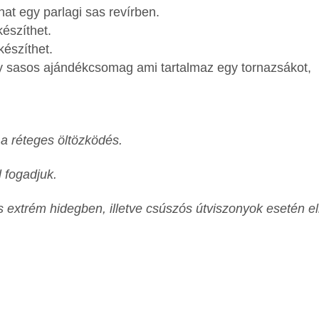
at egy parlagi sas revírben.
észíthet.
észíthet.
y sasos ajándékcsomag ami tartalmaz egy tornazsákot,
 a réteges öltözködés.
 fogadjuk.
 extrém hidegben, illetve csúszós útviszonyok esetén e