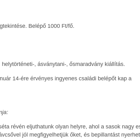
gtekintése. Belépő 1000 Ft/fő.
 helytörténeti-, ásványtani-, ősmaradvány kiállítás.
nuár 14-ére érvényes ingyenes családi belépőt kap a
mja:
ta révén eljuthatunk olyan helyre, ahol a sasok nagy es
vcsővel jól megfigyelhetjük őket, és bepillantást nyerhe