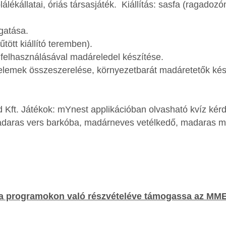
álékállatai, óriás társasjáték. Kiállítás: sasfa (ragado
gatása.
űtött kiállító teremben).
felhasználásával madáreledel készítése.
a elemek összeszerelése, környezetbarát madáretetők kés
 Kft. Játékok: mYnest applikációban olvasható kvíz kér
adaras vers barkóba, madárneves vetélkedő, madaras 
s a programokon való részvételéve támogassa az MM