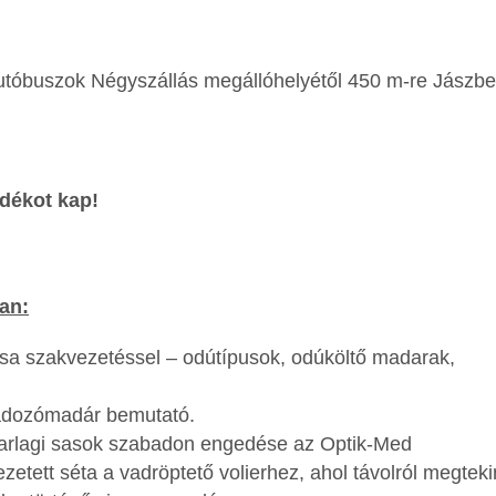
utóbuszok Négyszállás megállóhelyétől 450 m-re Jászb
dékot kap!
an:
a szakvezetéssel – odútípusok, odúköltő madarak,
agadozómadár bemutató.
 Parlagi sasok szabadon engedése az Optik-Med
etett séta a vadröptető volierhez, ahol távolról megteki