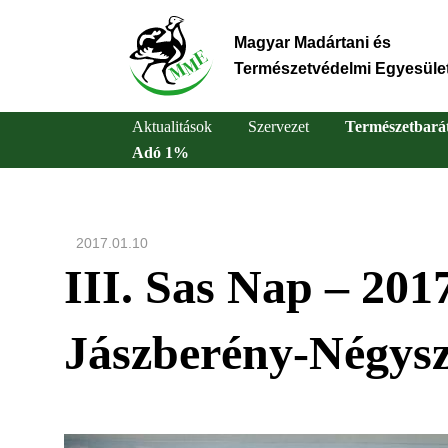
Ugrás
a
Magyar Madártani és
tartalomra
Természetvédelmi Egyesüle
Aktualitások
Szervezet
Természetbará
Adó 1%
Main
navigation
2017.01.10
III. Sas Nap – 201
Jászberény-Négysz