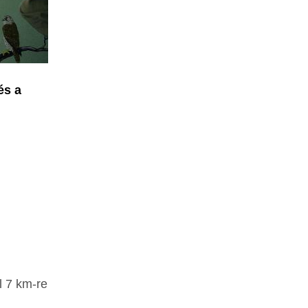
és a
l 7 km-re