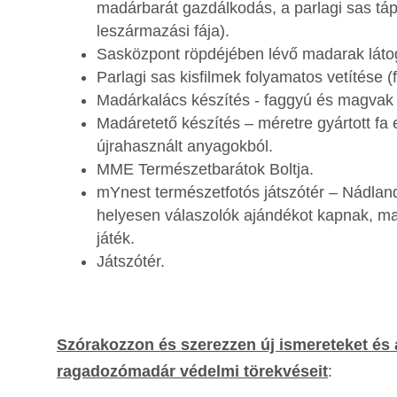
madárbarát gazdálkodás, a parlagi sas tápl
leszármazási fája).
Sasközpont röpdéjében lévő madarak láto
Parlagi sas kisfilmek folyamatos vetítése (f
Madárkalács készítés - faggyú és magvak 
Madáretető készítés – méretre gyártott f
újrahasznált anyagokból.
MME Természetbarátok Boltja.
mYnest természetfotós játszótér – Nádland
helyesen válaszolók ajándékot kapnak, m
játék.
Játszótér.
Szórakozzon és szerezzen új ismereteket é
ragadozómadár védelmi törekvéseit
: