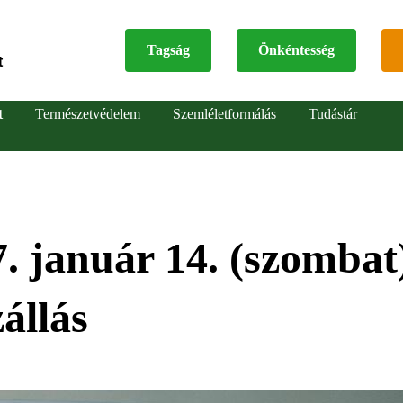
Tagság
Önkéntesség
t
Top
t
Természetvédelem
Szemléletformálás
Tudástár
menu
7. január 14. (szombat
állás