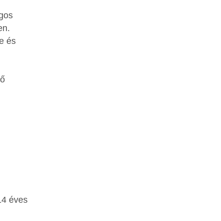
ogos
en.
e és
tő
14 éves