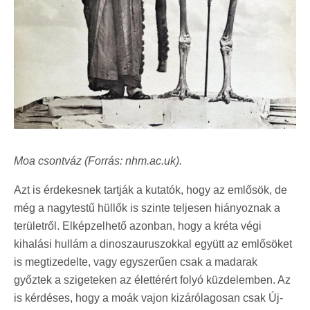
Moa csontváz (Forrás: nhm.ac.uk).
Azt is érdekesnek tartják a kutatók, hogy az emlősök, de
még a nagytestű hüllők is szinte teljesen hiányoznak a
területről. Elképzelhető azonban, hogy a kréta végi
kihalási hullám a dinoszauruszokkal együtt az emlősöket
is megtizedelte, vagy egyszerűen csak a madarak
győztek a szigeteken az élettérért folyó küzdelemben. Az
is kérdéses, hogy a moák vajon kizárólagosan csak Új-