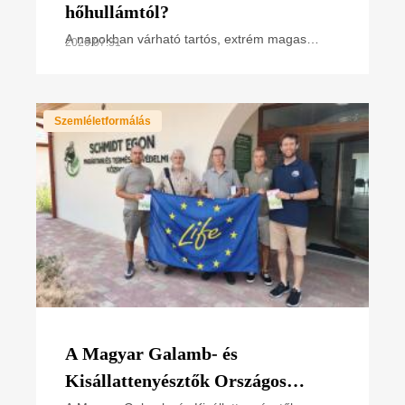
hőhullámtól?
A napokban várható tartós, extrém magas
2026.07.31
hőmérséklet miatt hőségriasztás van
érvényben. Hogyan hat ez a madarakra,
különösen a napsütötte fészken
Szemléletformálás
A Magyar Galamb- és
Kisállattenyésztők Országos