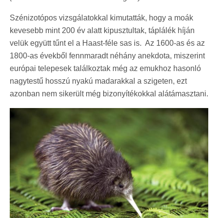
Szénizotópos vizsgálatokkal kimutatták, hogy a moák
kevesebb mint 200 év alatt kipusztultak, táplálék híján
velük együtt tűnt el a Haast-féle sas is. Az 1600-as és az
1800-as évekből fennmaradt néhány anekdota, miszerint
európai telepesek találkoztak még az emukhoz hasonló
nagytestű hosszú nyakú madarakkal a szigeten, ezt
azonban nem sikerült még bizonyítékokkal alátámasztani.