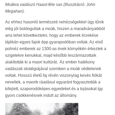
Moákra vadászó Haast-féle sas (Illusztráció: John
Megahan).
Az ehhez hasonló természeti nehézségekkel úgy tűnik
elég jól boldogultak a moák, hiszen a maradványaikból
arra lehet következtetni, hogy az emberek érzekése
tájékán egyes fajok épp gyarapodóban voltak. Az első
polinéz emberek az 1300-as évek környékén érkeztek a
szigetekre kenukkal, majd később leszármazottaik
alakították ki a maori kultúrát. Az ember hatékony
vadászati stratégiájával szemben a moák védtelenek
voltak. Hosszú életű faj révén viszonylag kevés fiókát
neveltek, a maorik ráadásul egyaránt fogyasztották a
kifejlett, szaporodóképes egyedeket és a tojásokat így
gyors csökkenésnek indult az állomány.