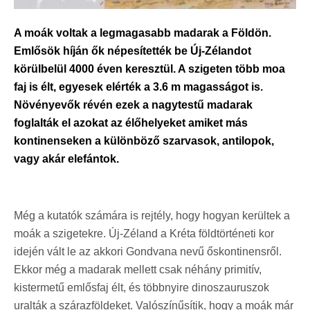
A moák voltak a legmagasabb madarak a Földön.
Emlősök híján ők népesítették be Új-Zélandot
körülbelül 4000 éven keresztül. A szigeten több moa
faj is élt, egyesek elérték a 3.6 m magasságot is.
Növényevők révén ezek a nagytestű madarak
foglalták el azokat az élőhelyeket amiket más
kontinenseken a különböző szarvasok, antilopok,
vagy akár elefántok.
Még a kutatók számára is rejtély, hogy hogyan kerültek a
moák a szigetekre. Új-Zéland a Kréta földtörténeti kor
idején vált le az akkori Gondvana nevű őskontinensről.
Ekkor még a madarak mellett csak néhány primitív,
kistermetű emlősfaj élt, és többnyire dinoszauruszok
uralták a szárazföldeket. Valószínűsítik, hogy a moák már