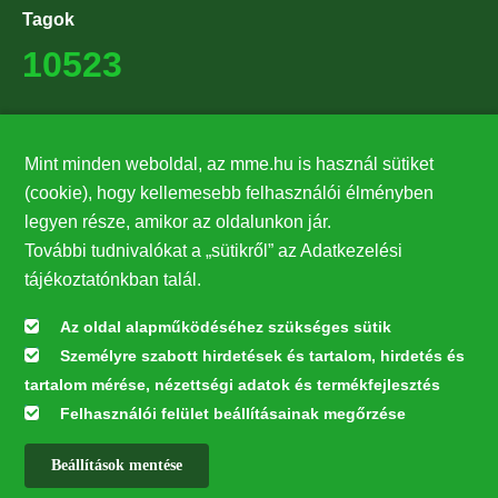
Tagok
10523
Támogatók
Mint minden weboldal, az mme.hu is használ sütiket
27224
(cookie), hogy kellemesebb felhasználói élményben
legyen része, amikor az oldalunkon jár.
Hírlevél feliratkozás
További tudnivalókat a „sütikről” az Adatkezelési
Értesüljön elsőként legfrissebb híreinkről, eseményeinkről!
tájékoztatónkban talál.
Az oldal alapműködéséhez szükséges sütik
Személyre szabott hirdetések és tartalom, hirdetés és
Feliratkozás
tartalom mérése, nézettségi adatok és termékfejlesztés
Felhasználói felület beállításainak megőrzése
Beállítások mentése
Az oldal kialakítása a LIFE20 NGO4GD/HU/000037 „Közösen a