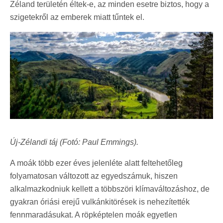
Zéland területén éltek-e, az minden esetre biztos, hogy a
szigetekről az emberek miatt tűntek el.
Új-Zélandi táj (Fotó: Paul Emmings).
A moák több ezer éves jelenléte alatt feltehetőleg
folyamatosan változott az egyedszámuk, hiszen
alkalmazkodniuk kellett a többszöri klímaváltozáshoz, de
gyakran óriási erejű vulkánkitörések is nehezítették
fennmaradásukat. A röpképtelen moák egyetlen