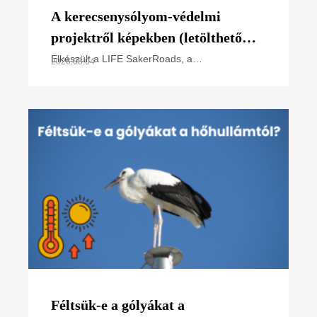
A kerecsenysólyom-védelmi
projektről képekben (letölthető
poszter)
Elkészült a LIFE SakerRoads, a
2026.08.04
kerecsensólyom-védelme az Észak-alföldi
régióban projektünk főbb tevékenységeit
összefoglaló poszterünk, melyet
Féltsük-e a gólyákat a