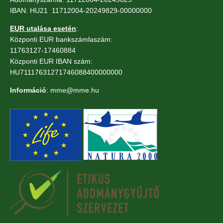
IBAN: HU21 11712004-20249829-00000000
EUR utalása esetén
:
Központi EUR bankszámlaszám:
11763127-17460884
Központi EUR IBAN szám:
HU71117631271746088400000000
Információ
: mme@mme.hu