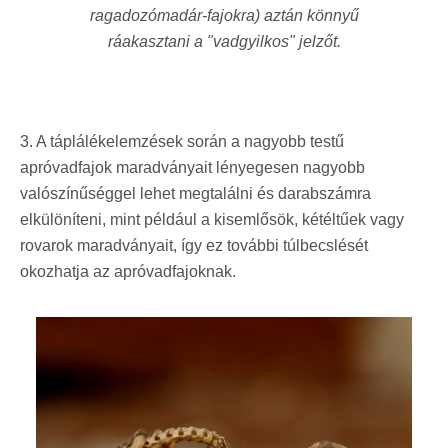
ragadozómadár-fajokra) aztán könnyű
ráakasztani a "vadgyilkos" jelzőt.
3. A táplálékelemzések során a nagyobb testű
apróvadfajok maradványait lényegesen nagyobb
valószínűséggel lehet megtalálni és darabszámra
elkülöníteni, mint például a kisemlősök, kétéltűek vagy
rovarok maradványait, így ez további túlbecslését
okozhatja az apróvadfajoknak.