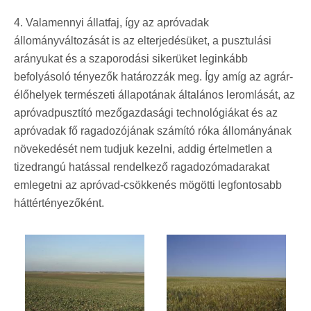
4. Valamennyi állatfaj, így az apróvadak
állományváltozását is az elterjedésüket, a pusztulási
arányukat és a szaporodási sikerüket leginkább
befolyásoló tényezők határozzák meg. Így amíg az agrár-
élőhelyek természeti állapotának általános leromlását, az
apróvadpusztító mezőgazdasági technológiákat és az
apróvadak fő ragadozójának számító róka állományának
növekedését nem tudjuk kezelni, addig értelmetlen a
tizedrangú hatással rendelkező ragadozómadarakat
emlegetni az apróvad-csökkenés mögötti legfontosabb
háttértényezőként.