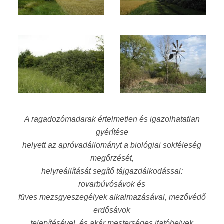
A ragadozómadarak értelmetlen és igazolhatatlan
gyérítése
helyett az apróvadállományt a biológiai sokféleség
megőrzését,
helyreállítását segítő tájgazdálkodással:
rovarbúvósávok és
füves mezsgyeszegélyek alkalmazásával, mezővédő
erdősávok
telepítésével, és akár mesterséges itatóhelyek