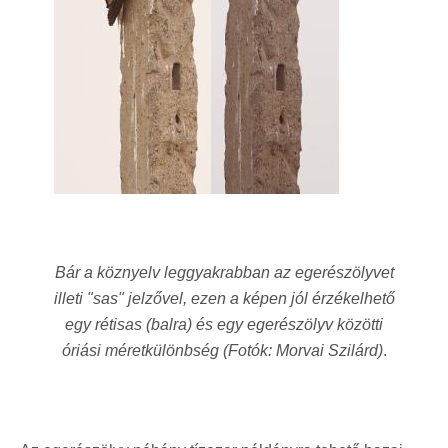
Bár a köznyelv leggyakrabban az egerészölyvet
illeti "sas" jelzővel, ezen a képen jól érzékelhető
egy rétisas (balra) és egy egerészölyv közötti
óriási méretkülönbség (Fotók: Morvai Szilárd)
.