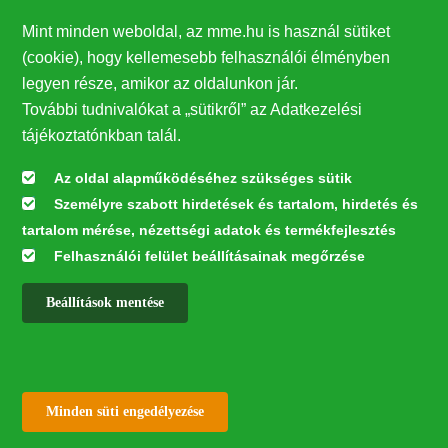
Egerészölyv
Fajmegőrzés
Év madara
Mint minden weboldal, az mme.hu is használ sütiket
(cookie), hogy kellemesebb felhasználói élményben
legyen része, amikor az oldalunkon jár.
További tudnivalókat a „sütikről” az Adatkezelési
tájékoztatónkban talál.
Megosztás
Az oldal alapműködéséhez szükséges sütik
Személyre szabott hirdetések és tartalom, hirdetés és
tartalom mérése, nézettségi adatok és termékfejlesztés
Felhasználói felület beállításainak megőrzése
Beállítások mentése
✕
Kapcsolodó hírek
Withdraw consent
Minden süti engedélyezése