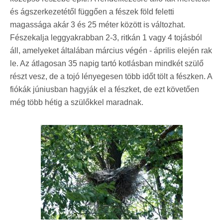
és ágszerkezetétől függően a fészek föld feletti
magassága akár 3 és 25 méter között is változhat.
Fészekalja leggyakrabban 2-3, ritkán 1 vagy 4 tojásból
áll, amelyeket általában március végén - április elején rak
le. Az átlagosan 35 napig tartó kotlásban mindkét szülő
részt vesz, de a tojó lényegesen több időt tölt a fészken. A
fiókák júniusban hagyják el a fészket, de ezt követően
még több hétig a szülőkkel maradnak.