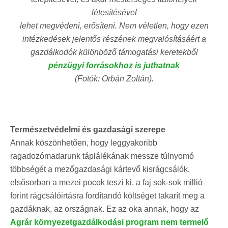
létesítésével
lehet megvédeni, erősíteni. Nem véletlen, hogy ezen
intézkedések jelentős részének megvalósításáért a
gazdálkodók különböző támogatási keretekből
pénzügyi forrásokhoz is juthatnak
(Fotók: Orbán Zoltán).
Természetvédelmi és gazdasági szerepe
Annak köszönhetően, hogy leggyakoribb
ragadozómadarunk táplálékának messze túlnyomó
többségét a mezőgazdasági kártevő kisrágcsálók,
elsősorban a mezei pocok teszi ki, a faj sok-sok millió
forint rágcsálóirtásra fordítandó költséget takarít meg a
gazdáknak, az országnak. Ez az oka annak, hogy az
Agrár környezetgazdálkodási program nem termelő