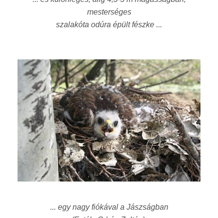
mesterséges
szalakóta odúra épült fészke ...
... egy nagy fiókával a Jászságban