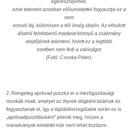
egerészölyvnek,
ezek tetemeit azonban előszeretettel fogyasztja ez a
nem
vonuló faj, különösen a téli ínség idején. Az elhullott
állatról felrebbenő madarat könnyű a zsákmány
elejtőjének tekinteni, holott ez a legtöbb
esetben
nem fedi a valóságot
(Fotó: Csonka Péter).
2. Rengeteg apróvad pusztul el a mezőgazdasági
munkák miatt, amelyet az ölyvek dögként találnak és
fogyasztanak el, így a táplálékvizsgálatok során ez is
„apróvadpusztításként” jelenik meg, hiszen a
maradványok eredetét már nem lehet tisztázni.