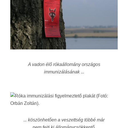
A vadon élő rókaállomány országos
immunizálásának ...
... köszönhetően a veszettség többé már
nem fejti ki állománycsökkentő,