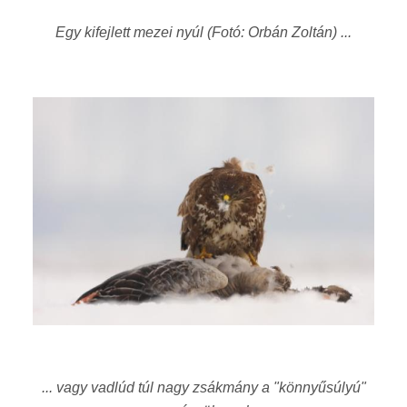
Egy kifejlett mezei nyúl (Fotó: Orbán Zoltán) ...
... vagy vadlúd túl nagy zsákmány a "könnyűsúlyú"