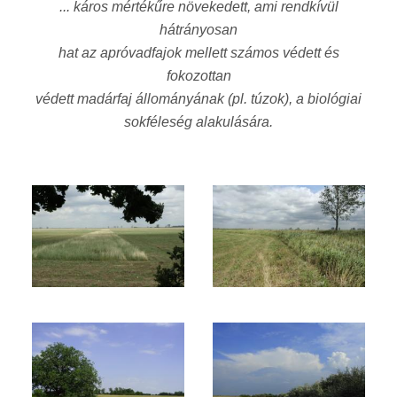
... káros mértékűre növekedett, ami rendkívül
hátrányosan
hat az apróvadfajok mellett számos védett és
fokozottan
védett madárfaj állományának (pl. túzok), a biológiai
sokféleség alakulására.