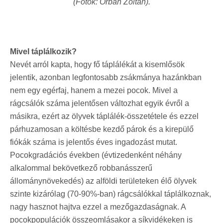
(Fotók: Orbán Zoltán).
Mivel táplálkozik?
Nevét arról kapta, hogy fő táplálékát a kisemlősök
jelentik, azonban legfontosabb zsákmánya hazánkban
nem egy egérfaj, hanem a mezei pocok. Mivel a
rágcsálók száma jelentősen változhat egyik évről a
másikra, ezért az ölyvek táplálék-összetétele és ezzel
párhuzamosan a költésbe kezdő párok és a kirepülő
fiókák száma is jelentős éves ingadozást mutat.
Pocokgradációs években (évtizedenként néhány
alkalommal bekövetkező robbanásszerű
állománynövekedés) az alföldi területeken élő ölyvek
szinte kizárólag (70-90%-ban) rágcsálókkal táplálkoznak,
nagy hasznot hajtva ezzel a mezőgazdaságnak. A
pocokpopulációk összeomlásakor a síkvidékeken is