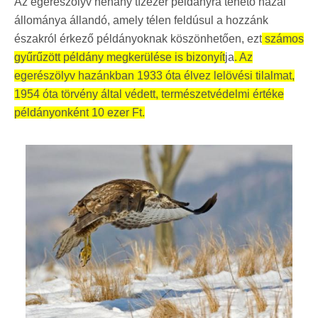
Az egerészölyv néhány tízezer példányra tehető hazai
állománya állandó, amely télen feldúsul a hozzánk
északról érkező példányoknak köszönhetően,
ezt
számos
gyűrűzött példány megkerülése is bizonyít
ja
. Az
egerészölyv hazánkban 1933 óta élvez lelövési tilalmat,
1954 óta törvény által védett, természetvédelmi értéke
példányonként 10 ezer Ft.