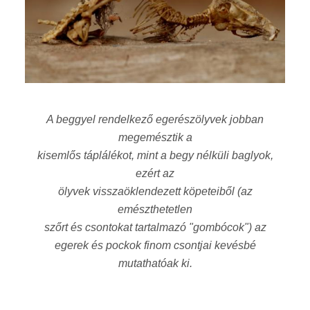
A beggyel rendelkező egerészölyvek jobban
megemésztik a
kisemlős táplálékot, mint a begy nélküli baglyok,
ezért az
ölyvek visszaöklendezett köpeteiből (az
emészthetetlen
szőrt és csontokat tartalmazó "gombócok") az
egerek és pockok finom csontjai kevésbé
mutathatóak ki.