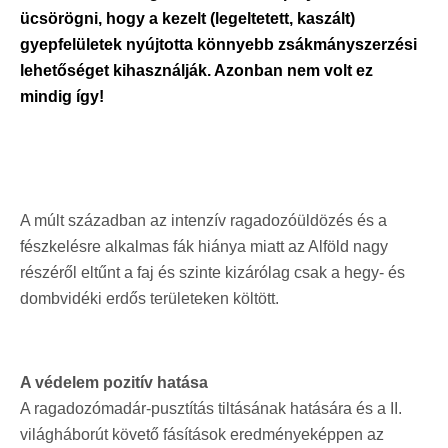
ücsörögni, hogy a kezelt (legeltetett, kaszált)
gyepfelületek nyújtotta könnyebb zsákmányszerzési
lehetőséget kihasználják. Azonban nem volt ez
mindig így!
A múlt században az intenzív ragadozóüldözés és a
fészkelésre alkalmas fák hiánya miatt az Alföld nagy
részéről eltűnt a faj és szinte kizárólag csak a hegy- és
dombvidéki erdős területeken költött.
A védelem pozitív hatása
A ragadozómadár-pusztítás tiltásának hatására és a II.
világháborút követő fásítások eredményeképpen az