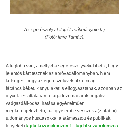
Az egerészölyv talajról zsákmányoló faj
(Fotó: Imre Tamás).
A legfőbb vád, amellyel az egerészölyveket illetik, hogy
jelentős kárt tesznek az apróvadállományban. Nem
kétséges, hogy az egerészölyvek alkalmilag
fácáncsibéket, kisnyulakat is elfogyasztanak, azonban az
ölyvek, és általában a ragadozómadarak negatív
vadgazdálkodási hatása egyértelműen
megkérdőjelezhető, ha figyelembe vesszük a(z alábbi),
tudományos kutatásokkal alátámasztott és
publikált
tényeket (
táplálkozáselemzés 1.
,
táplálkozáselemzés