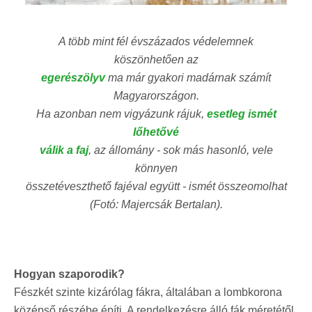
A több mint fél évszázados védelemnek
köszönhetően az
egerészölyv
ma már gyakori madárnak számít
Magyarországon.
Ha azonban nem vigyázunk rájuk,
esetleg ismét
lőhetővé
válik a faj
, az állomány - sok más hasonló, vele
könnyen
összetéveszthető fajéval együtt - ismét összeomolhat
(Fotó: Majercsák Bertalan).
Hogyan szaporodik?
Fészkét szinte kizárólag fákra, általában a lombkorona
középső részébe építi. A rendelkezésre álló fák méretétől