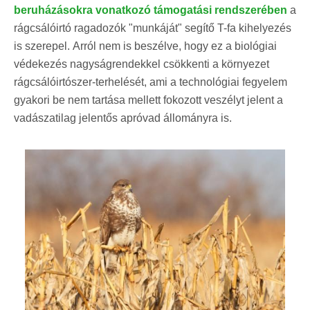
beruházásokra vonatkozó támogatási rendszerében
a
rágcsálóirtó ragadozók "munkáját" segítő T-fa kihelyezés
is szerepel.
Arról nem is beszélve, hogy ez a biológiai
védekezés nagyságrendekkel csökkenti a környezet
rágcsálóirtószer-terhelését, ami a technológiai fegyelem
gyakori be nem tartása mellett fokozott veszélyt jelent a
vadászatilag jelentős apróvad állományra is.