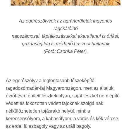
Az egerészölyvek az agrárterületek ingyenes
rágcsálóirtó
napszámosai, táplálkozásukkal akaratlanul is óriási,
gazdaságilag is mérhető hasznot hajtanak
(Fotó: Csonka Péter).
Az egerészölyv a legfontosabb fészeképítő
ragadozómadár-faj Magyarországon, mert az általuk
évről-évre épített fészkek olyan
,
saját fészket nem építő
védett és fokozottan védett fajoknak szolgálnak
nélkülözhetetlen tojásrakó helyül, mint: a
kerecsensólyom, a kabasólyom, a vörös és kék vércse,
az erdei fülesbagoly vagy az uráli bagoly.