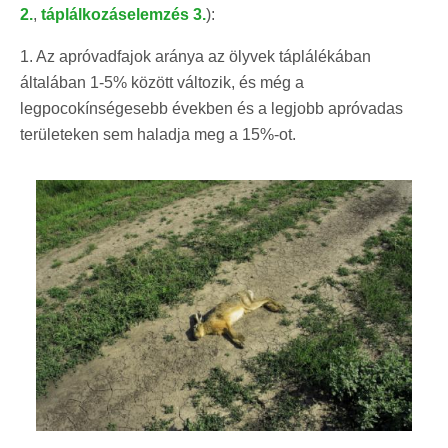
2.
,
táplálkozáselemzés 3.
):
1. Az apróvadfajok aránya az ölyvek táplálékában
általában 1-5% között változik, és még a
legpocokínségesebb években és a legjobb apróvadas
területeken sem haladja meg a 15%-ot.