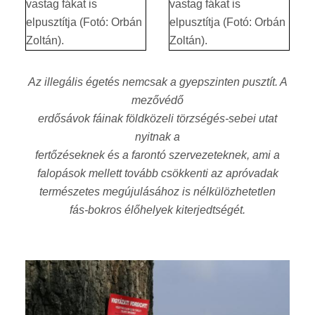
Az illegális égetés nemcsak a gyepszinten pusztít. A
mezővédő
erdősávok fáinak földközeli törzségés-sebei utat
nyitnak a
fertőzéseknek és a farontó szervezeteknek, ami a
falopások mellett tovább csökkenti az apróvadak
természetes megújulásához is nélkülözhetetlen
fás-bokros élőhelyek kiterjedtségét.