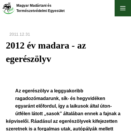
Ugrás
Magyar Madártani és
a
Természetvédelmi Egyesület
tartalomra
2011.12.31
2012 év madara - az
egerészölyv
Az egerészölyv a leggyakoribb
ragadozómadarunk, sík- és hegyvidéken
egyaránt előfordul, így a laikusok által úton-
útfélen látott „sasok” általában ennek a fajnak a
képviselői. Ráadásul az egerészölyvek kifejezetten
szeretnek is a forgalmas utak, autópályák mellett