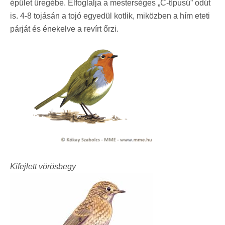
épület üregébe. Elfoglalja a mesterséges „C-típusú” odút
is. 4-8 tojásán a tojó egyedül kotlik, miközben a hím eteti
párját és énekelve a revírt őrzi.
Kifejlett vörösbegy