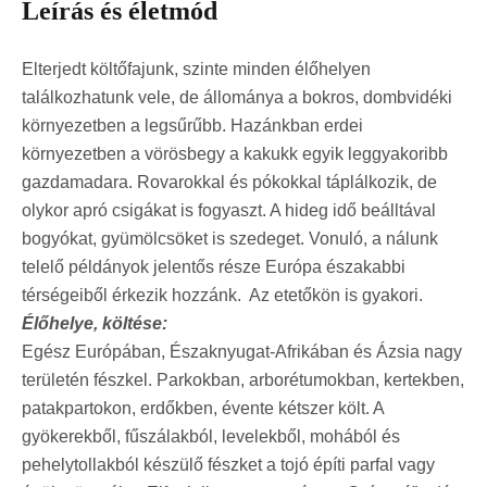
Leírás és életmód
Elterjedt költőfajunk, szinte minden élőhelyen
találkozhatunk vele, de állománya a bokros, dombvidéki
környezetben a legsűrűbb. Hazánkban erdei
környezetben a vörösbegy a kakukk egyik leggyakoribb
gazdamadara. Rovarokkal és pókokkal táplálkozik, de
olykor apró csigákat is fogyaszt. A hideg idő beálltával
bogyókat, gyümölcsöket is szedeget. Vonuló, a nálunk
telelő példányok jelentős része Európa északabbi
térségeiből érkezik hozzánk. Az etetőkön is gyakori.
Élőhelye, költése:
Egész Európában, Északnyugat-Afrikában és Ázsia nagy
területén fészkel. Parkokban, arborétumokban, kertekben,
patakpartokon, erdőkben, évente kétszer költ. A
gyökerekből, fűszálakból, levelekből, mohából és
pehelytollakból készülő fészket a tojó építi parfal vagy