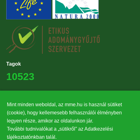
Tagok
10523
Támogatók
Mint minden weboldal, az mme.hu is használ sütiket
27224
(cookie), hogy kellemesebb felhasználói élményben
legyen része, amikor az oldalunkon jár.
Hírlevél feliratkozás
További tudnivalókat a „sütikről” az Adatkezelési
Értesüljön elsőként legfrissebb híreinkről, eseményeinkről!
tájékoztatónkban talál.