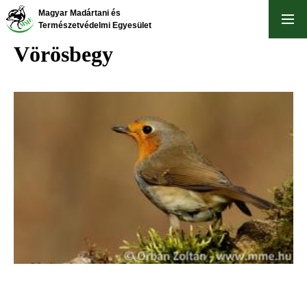
Ugrás
Magyar Madártani és
a
Természetvédelmi Egyesület
tartalomra
Vörösbegy