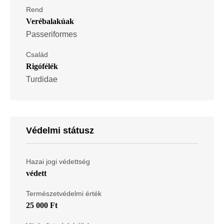
Rend
Verébalakúak
Passeriformes
Család
Rigófélék
Turdidae
Védelmi státusz
Hazai jogi védettség
védett
Természetvédelmi érték
25 000 Ft