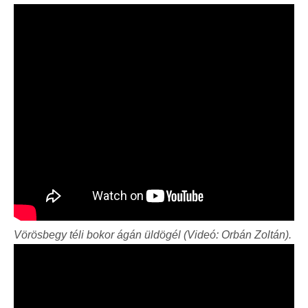
Vörösbegy téli bokor ágán üldögél (Videó: Orbán Zoltán).