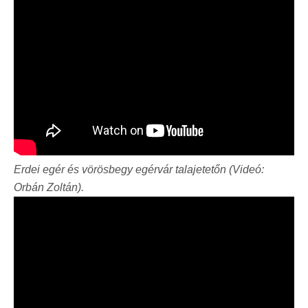
Erdei egér és vörösbegy egérvár talajetetőn (Videó:
Orbán Zoltán).