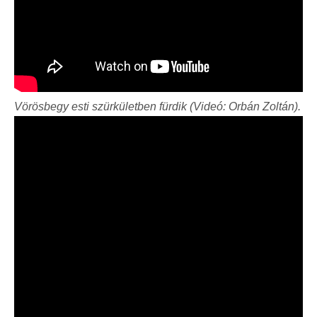
Vörösbegy esti szürkületben fürdik (Videó: Orbán Zoltán).