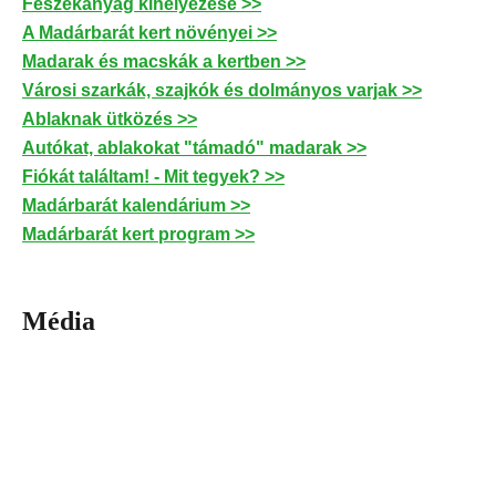
Fészekanyag kihelyezése >>
A Madárbarát kert növényei >>
Madarak és macskák a kertben >>
Városi szarkák, szajkók és dolmányos varjak >>
Ablaknak ütközés >>
Autókat, ablakokat "támadó" madarak >>
Fiókát találtam! - Mit tegyek? >>
Madárbarát kalendárium >>
Madárbarát kert program >>
Média