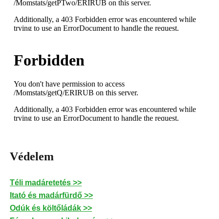
Védelem
Téli madáretetés >>
Itató és madárfürdő >>
Odúk és költőládák >>