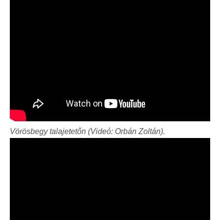
Vörösbegy talajetetőn (Videó: Orbán Zoltán).