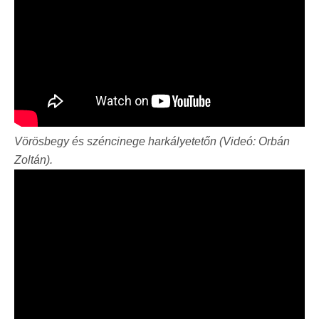
Vörösbegy és széncinege harkályetetőn (Videó: Orbán
Zoltán).