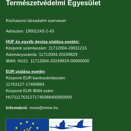
Természetvédelmi Egyesület
Közhasznú társadalmi szervezet
Adószám: 19001243-2-43
HUF és egyéb deviza utalása esetén:
Központi számlaszám: 11712004-20011215
Adományszámla: 11712004-20249829
IBAN: HU21 11712004-20249829-00000000
EUR utalása esetén
:
Központi EUR bankszámlaszám:
11763127-17460884
Központi EUR IBAN szám:
HU71117631271746088400000000
Információ
: mme@mme.hu