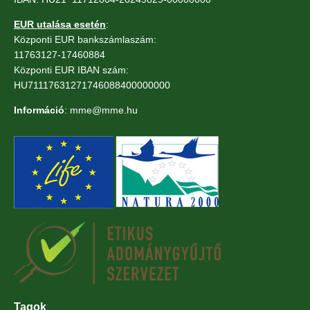
EUR utalása esetén
:
Központi EUR bankszámlaszám:
11763127-17460884
Központi EUR IBAN szám:
HU71117631271746088400000000
Információ
: mme@mme.hu
Tagok