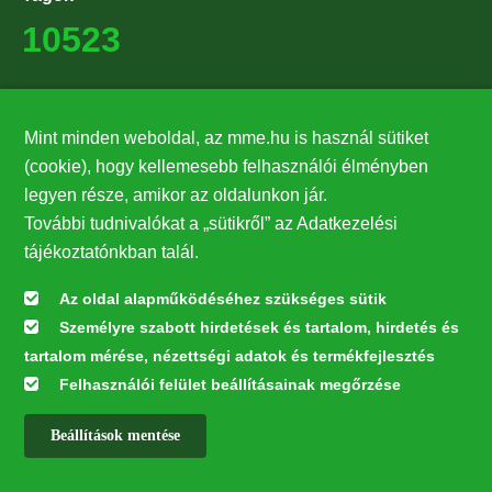
10523
Támogatók
Mint minden weboldal, az mme.hu is használ sütiket
27224
(cookie), hogy kellemesebb felhasználói élményben
legyen része, amikor az oldalunkon jár.
Hírlevél feliratkozás
További tudnivalókat a „sütikről” az Adatkezelési
Értesüljön elsőként legfrissebb híreinkről, eseményeinkről!
tájékoztatónkban talál.
Az oldal alapműködéséhez szükséges sütik
Személyre szabott hirdetések és tartalom, hirdetés és
Feliratkozás
tartalom mérése, nézettségi adatok és termékfejlesztés
Felhasználói felület beállításainak megőrzése
Beállítások mentése
Az oldal kialakítása a LIFE20 NGO4GD/HU/000037 „Közösen a
természetért” elnevezésű program keretében az Európai Bizottság LIFE