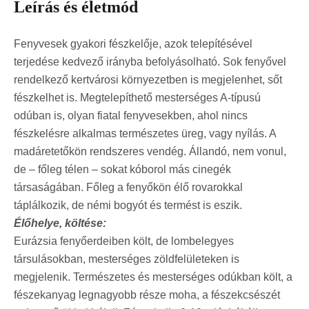
Leírás és életmód
Fenyvesek gyakori fészkelője, azok telepítésével
terjedése kedvező irányba befolyásolható. Sok fenyővel
rendelkező kertvárosi környezetben is megjelenhet, sőt
fészkelhet is. Megtelepíthető mesterséges A-típusú
odúban is, olyan fiatal fenyvesekben, ahol nincs
fészkelésre alkalmas természetes üreg, vagy nyílás. A
madáretetőkön rendszeres vendég. Állandó, nem vonul,
de – főleg télen – sokat kóborol más cinegék
társaságában. Főleg a fenyőkön élő rovarokkal
táplálkozik, de némi bogyót és termést is eszik.
Élőhelye, költése:
Eurázsia fenyőerdeiben költ, de lombelegyes
társulásokban, mesterséges zöldfelületeken is
megjelenik. Természetes és mesterséges odúkban költ, a
fészekanyag legnagyobb része moha, a fészekcsészét