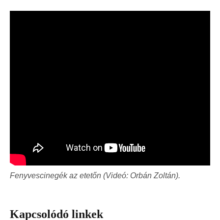
Fenyvescinegék az etetőn (Videó: Orbán Zoltán).
Kapcsolódó linkek