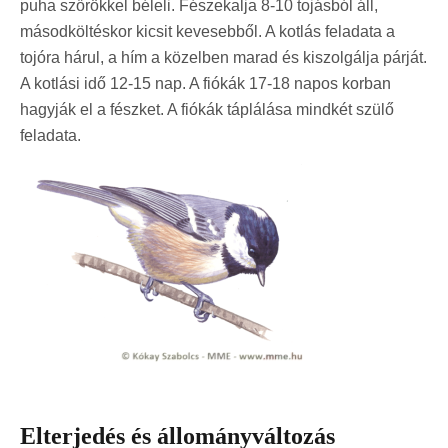
puha szőrökkel béleli. Fészekalja 8-10 tojásból áll,
másodköltéskor kicsit kevesebből. A kotlás feladata a
tojóra hárul, a hím a közelben marad és kiszolgálja párját.
A kotlási idő 12-15 nap. A fiókák 17-18 napos korban
hagyják el a fészket. A fiókák táplálása mindkét szülő
feladata.
Elterjedés és állományváltozás