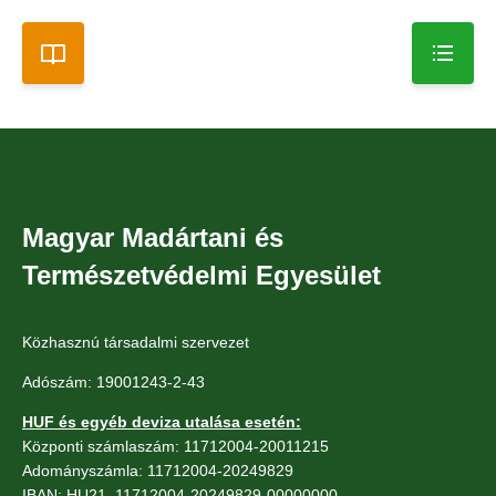
Magyar Madártani és
Természetvédelmi Egyesület
Közhasznú társadalmi szervezet
Adószám: 19001243-2-43
HUF és egyéb deviza utalása esetén:
Központi számlaszám: 11712004-20011215
Adományszámla: 11712004-20249829
IBAN: HU21 11712004-20249829-00000000