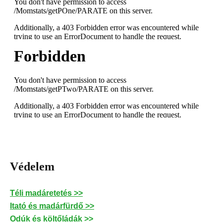
Védelem
Téli madáretetés >>
Itató és madárfürdő >>
Odúk és költőládák >>