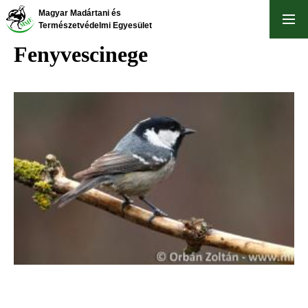
Ugrás
Magyar Madártani és
a
Természetvédelmi Egyesület
tartalomra
Fenyvescinege