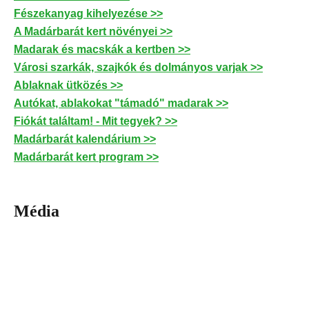
Fészekanyag kihelyezése >>
A Madárbarát kert növényei >>
Madarak és macskák a kertben >>
Városi szarkák, szajkók és dolmányos varjak >>
Ablaknak ütközés >>
Autókat, ablakokat "támadó" madarak >>
Fiókát találtam! - Mit tegyek? >>
Madárbarát kalendárium >>
Madárbarát kert program >>
Média