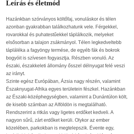
Leírás és életmód
Hazánkban szórványos költőfaj, vonuláskor és télen
azonban gyakrabban találkozhatunk vele. Férgekkel,
rovarokkal és puhatestűekkel táplálkozik, melyeket
elsősorban a talajon zsákmányol. Télen legkedveltebb
tápláléka a fagyöngy termése, de egyéb fák és bokrok
bogyóit is szívesen fogyasztja. Részben vonuló. Az
északi, északkeleti állomány ősszel délnyugat felé veszi
az irányt.
Szinte egész Európában, Ázsia nagy részén, valamint
Északnyugat-Afrika egyes területein fészkel. Hazánkban
az Északi-középhegységben, valamint a Dunántúlon költ,
de kisebb számban az Alföldön is megtalálható.
Rendszerint a ritkás vagy ligetes erdőket kedveli. A
nagyon sűrű, zárt erdőket kerüli. Olykor az ember
közelében, parkokban is megtelepszik. Évente egy,