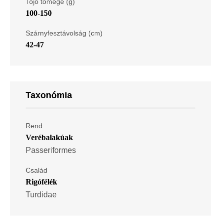
Tojó tömege (g)
100-150
Szárnyfesztávolság (cm)
42-47
Taxonómia
Rend
Verébalakúak
Passeriformes
Család
Rigófélék
Turdidae