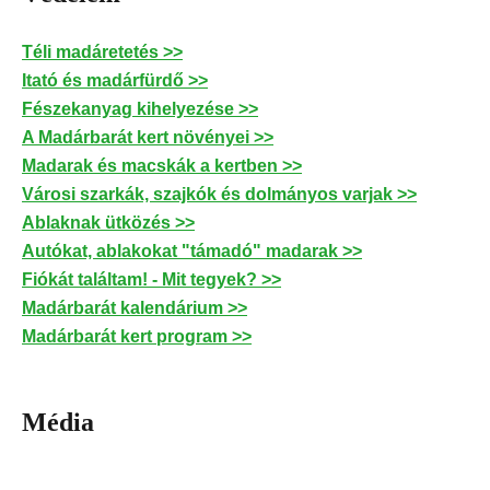
Téli madáretetés >>
Itató és madárfürdő >>
Fészekanyag kihelyezése >>
A Madárbarát kert növényei >>
Madarak és macskák a kertben >>
Városi szarkák, szajkók és dolmányos varjak >>
Ablaknak ütközés >>
Autókat, ablakokat "támadó" madarak >>
Fiókát találtam! - Mit tegyek? >>
Madárbarát kalendárium >>
Madárbarát kert program >>
Média