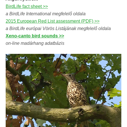
BirdLife fact sheet >>
a BirdLife International megfelelő oldala
2015 European Red List assessment (PDF) >>
a BirdLife európai Vörös Listájának megfelelő oldala
Xeno-canto bird sounds >>
on-line madárhang adatbázis