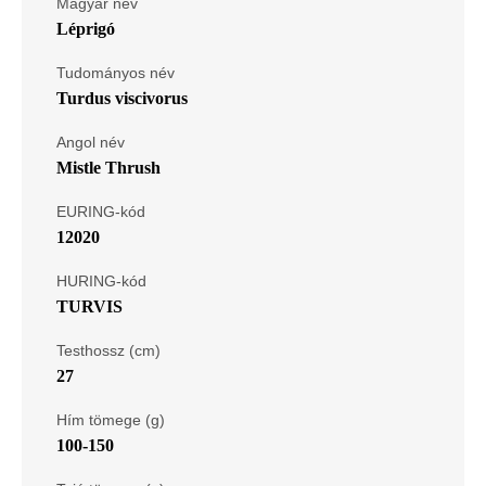
Magyar név
Léprigó
Tudományos név
Turdus viscivorus
Angol név
Mistle Thrush
EURING-kód
12020
HURING-kód
TURVIS
Testhossz (cm)
27
Hím tömege (g)
100-150