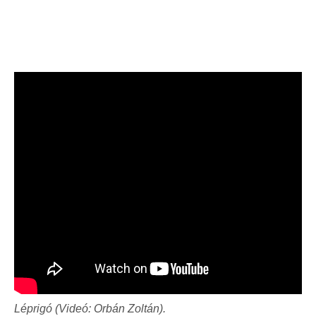
Léprigó (Videó: Orbán Zoltán).