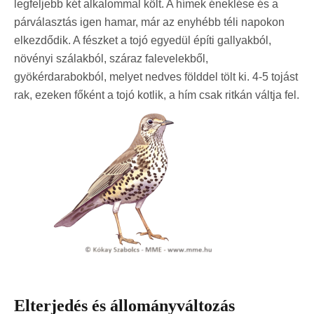
legfeljebb két alkalommal költ. A hímek éneklése és a
párválasztás igen hamar, már az enyhébb téli napokon
elkezdődik. A fészket a tojó egyedül építi gallyakból,
növényi szálakból, száraz falevelekből,
gyökérdarabokból, melyet nedves földdel tölt ki. 4-5 tojást
rak, ezeken főként a tojó kotlik, a hím csak ritkán váltja fel.
Elterjedés és állományváltozás