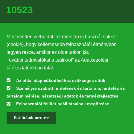
10523
Támogatók
Mint minden weboldal, az mme.hu is használ sütiket
27224
(cookie), hogy kellemesebb felhasználói élményben
legyen része, amikor az oldalunkon jár.
Hírlevél feliratkozás
További tudnivalókat a „sütikről” az Adatkezelési
Értesüljön elsőként legfrissebb híreinkről, eseményeinkről!
tájékoztatónkban talál.
Az oldal alapműködéséhez szükséges sütik
Személyre szabott hirdetések és tartalom, hirdetés és
Feliratkozás
tartalom mérése, nézettségi adatok és termékfejlesztés
Felhasználói felület beállításainak megőrzése
Beállítások mentése
Az oldal kialakítása a LIFE20 NGO4GD/HU/000037 „Közösen a
természetért” elnevezésű program keretében az Európai Bizottság LIFE
alapja támogatásában valósult meg.