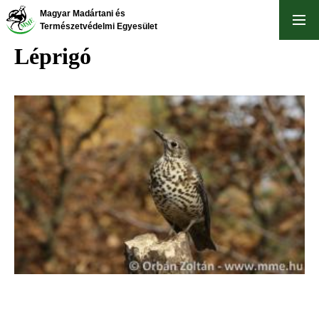
Ugrás
Magyar Madártani és
a
Természetvédelmi Egyesület
tartalomra
Léprigó