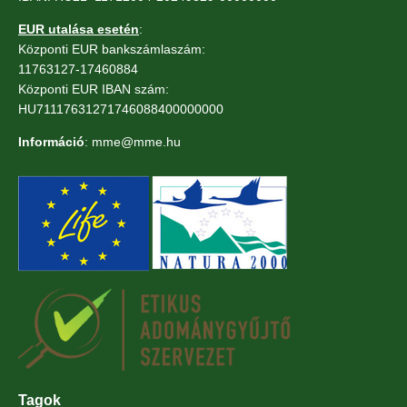
EUR utalása esetén
:
Központi EUR bankszámlaszám:
11763127-17460884
Központi EUR IBAN szám:
HU71117631271746088400000000
Információ
: mme@mme.hu
Tagok