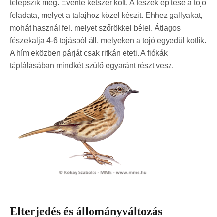
telepszik meg. Évente kétszer költ. A fészek építése a tojó
feladata, melyet a talajhoz közel készít. Ehhez gallyakat,
mohát használ fel, melyet szőrökkel bélel. Átlagos
fészekalja 4-6 tojásból áll, melyeken a tojó egyedül kotlik.
A hím eközben párját csak ritkán eteti. A fiókák
táplálásában mindkét szülő egyaránt részt vesz.
Elterjedés és állományváltozás