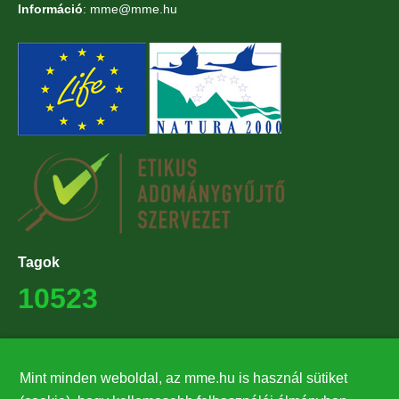
Információ
: mme@mme.hu
Tagok
10523
Támogatók
Mint minden weboldal, az mme.hu is használ sütiket
27224