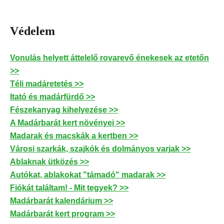
Védelem
Vonulás helyett áttelelő rovarevő énekesek az etetőn
>>
Téli madáretetés >>
Itató és madárfürdő >>
Fészekanyag kihelyezése >>
A Madárbarát kert növényei >>
Madarak és macskák a kertben >>
Városi szarkák, szajkók és dolmányos varjak >>
Ablaknak ütközés >>
Autókat, ablakokat "támadó" madarak >>
Fiókát találtam! - Mit tegyek? >>
Madárbarát kalendárium >>
Madárbarát kert program >>