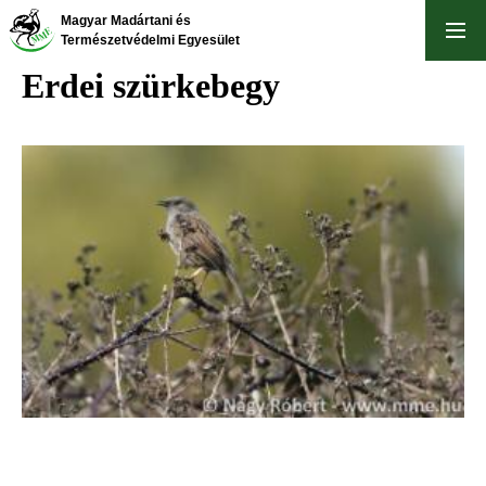
Ugrás
Magyar Madártani és
a
Természetvédelmi Egyesület
tartalomra
Erdei szürkebegy