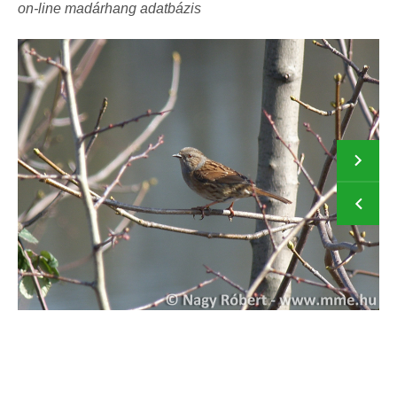
on-line madárhang adatbázis