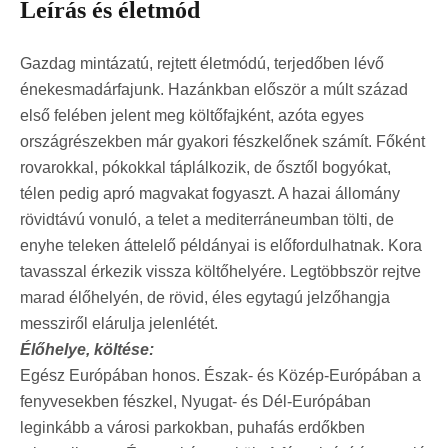
Leírás és életmód
Gazdag mintázatú, rejtett életmódú, terjedőben lévő
énekesmadárfajunk. Hazánkban először a múlt század
első felében jelent meg költőfajként, azóta egyes
országrészekben már gyakori fészkelőnek számít. Főként
rovarokkal, pókokkal táplálkozik, de ősztől bogyókat,
télen pedig apró magvakat fogyaszt. A hazai állomány
rövidtávú vonuló, a telet a mediterráneumban tölti, de
enyhe teleken áttelelő példányai is előfordulhatnak. Kora
tavasszal érkezik vissza költőhelyére. Legtöbbször rejtve
marad élőhelyén, de rövid, éles egytagú jelzőhangja
messziről elárulja jelenlétét.
Élőhelye, költése:
Egész Európában honos. Észak- és Közép-Európában a
fenyvesekben fészkel, Nyugat- és Dél-Európában
leginkább a városi parkokban, puhafás erdőkben